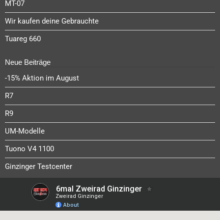
MT-07
Wir kaufen deine Gebrauchte
Tuareg 660
Neue Beiträge
-15% Aktion im August
R7
R9
UM-Modelle
Tuono V4 1100
Ginzinger Testcenter
Mission Katana erfolgreich abgeschlossen!
Die Kunst war es nun, für die neue Katana die typischen
Stilelemente heraus zu arbeiten, ohne eine moderne
Formensprache zu verweigern. Wobei die frühe Katana