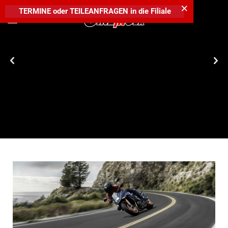
×
TERMINE
oder
TEILEANFRAGEN
in die
Filiale
Die Straße gehört dir. Die Nacht auch. MT-125 prompt verfügbar
um € 5.599,-