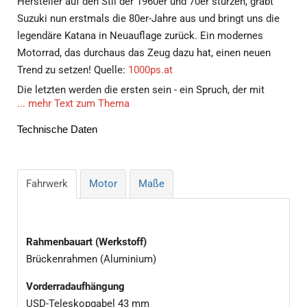
Hersteller auf den Stil der 1960er und 70er stürzen, gräbt
Suzuki nun erstmals die 80er-Jahre aus und bringt uns die
legendäre Katana in Neuauflage zurück. Ein modernes
Motorrad, das durchaus das Zeug dazu hat, einen neuen
Trend zu setzen! Quelle:
1000ps.at
Die letzten werden die ersten sein - ein Spruch, der mit
... mehr Text zum Thema
Weisheit nicht allzu viel zu tun hat, denn mal stimmt er, mal
nicht. Manchmal ist es ja ganz offensichtlich und bedarf
Technische Daten
eigentlich keines wichtigen Spruchs, etwa beim Shuttlebus
zum Flieger auf Außenposition: Ja, die letzten, die in den
Bus hineingepfercht werden, steigen auch als erste wieder
Fahrwerk
Motor
Maße
aus. Eine tolle Weisheit. Doch manchmal passt der Spruch
doch ganz gut, wie etwa nun bei der Suzuki GSX-S1000S
Katana, mit der die Japaner das Thema Retro neu aufrollen.
Rahmenbauart (Werkstoff)
Suzuki hat lange gezögert – und setzt nun mit der neuen
Brückenrahmen (Aluminium)
Katana einen Trend
Vorderradaufhängung
Man kann nur schwer leugnen, dass Suzuki einer jener
USD-Teleskopgabel 43 mm
Hersteller ist, der sehr lange zögert, bis er auf einen Zug