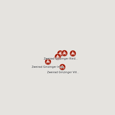
ohnehin ihrer Zeit weit voraus war und es den Designern
somit relativ leicht machte. Daher darf die Mission Katana
als erfolgreich gewertet werden, man verstrickte sich nicht
zu sehr in einer 1:1-Kopie des Originals, sondern lässt eben
auch moderne Elemente zum Zug kommen. Allerdings
hielten die Designer wie schon beim Original an der betont
schlanken Form im Tankbereich fest, was wiederum zu
einem eingeschränkten Tankvolumen von nur 12 Litern
führt. Das Tankstellennetz sollte also schon alle 200
Kilometer eine Nachfüllung ermöglichen. Da die Katana
aber ohnehin nicht unbedingt für Weltreisen in die
entlegensten Winkel konzipiert ist, wird es sich vor allem in
unseren Breiten gut ausgehen und man hat sogar öfters die
Möglichkeit, sein Schmuckstück an der Tankstelle dem
begeisterten Publikum zu präsentieren.
Erstaunlich bequeme Sitzposition auf der neuen Suzuki
GSX-S1000S Katana
Die Fähigkeit, durch die Optik zu beeindrucken ist bei einem