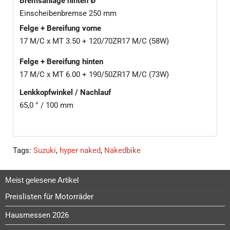
Bremsanlage hinten Ø
lassen. Ob der Plan aufgeht, wissen wir alle noch nicht, aber
Einscheibenbremse 250 mm
was die Japaner da auf die Räder gestellt haben, hätte
Felge + Bereifung vorne
durchaus das Zeug dazu, einen neuen Hype zu starten.
17 M/C x MT 3.50 + 120/70ZR17 M/C (58W)
Grundlage dafür musste natürlich ein Bike sein, das von
Anfang an die Welt bewegte, ich schätze, dass 90 Prozent
Felge + Bereifung hinten
der Motorradfans die Ur-Katana ultrageil fanden, der Rest
17 M/C x MT 6.00 + 190/50ZR17 M/C (73W)
fand sie hässlich. Eine gute Basis für eine Stilikone.
Lenkkopfwinkel / Nachlauf
65,0 ° / 100 mm
Tags:
Suzuki
,
hyper naked
,
Nakedbike
Meist gelesene Artikel
Preislisten für Motorräder
Hausmessen 2026