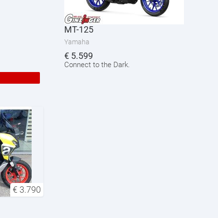
MT-125
Yamaha
€
5.599
Connect to the Dark.
€
3.790