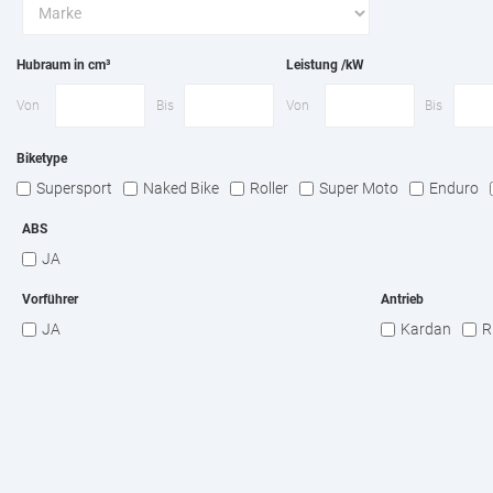
Hubraum in cm³
Leistung /kW
Von
Bis
Von
Bis
Biketype
Supersport
Naked Bike
Roller
Super Moto
Enduro
ABS
JA
Vorführer
Antrieb
JA
Kardan
R