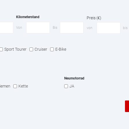
Kilometerstand
Preis (€)
Von
Bis
von
bis
Sport Tourer
Cruiser
E-Bike
Neumotorrad
iemen
Kette
JA