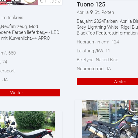
€
11.990
Tuono 125
Aprilia
St. Pölten
 im Innkreis
Baujahr: 2024Farben: Aprilia Bl
0,Neufahrzeug, Mod.
Grey, Lightning White, Rigel Blu
dene Farben lieferbar,,--> LED
BlackTop Features:information
 mit Kurvenlicht,--> APRC
Hubraum in cm³:
124
Leistung /kW:
11
cm³:
660
Biketype:
Naked Bike
:
74
Neumotorrad:
JA
ersport
d:
JA
Weiter
Weiter