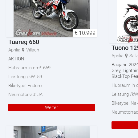
€
10.999
Tuareg 660
Tuono 12
Aprilia
Villach
Aprilia
Salz
AKTION
Baujahr: 2024
Hubraum in cm³:
659
Grey, Lightni
BlackTop Fea
Leistung /kW:
59
Hubraum in 
Biketype:
Enduro
Leistung /kW
Neumotorrad:
JA
Biketype:
Nak
Weiter
Neumotorra