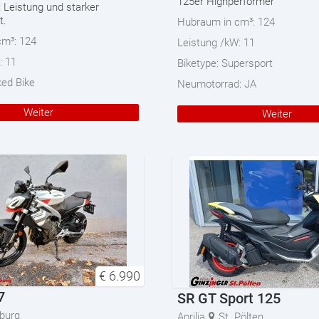
125er Highperformer
 Leistung und starker
t.
Hubraum in cm³:
124
cm³:
124
Leistung /kW:
11
:
11
Biketype:
Supersport
ed Bike
Neumotorrad:
JA
Weiter
Weiter
€
6.990
7
SR GT Sport 125
burg
Aprilia
St. Pölten