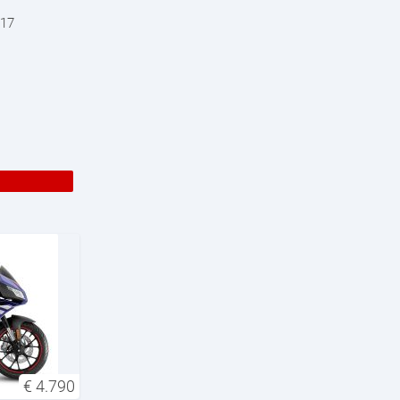
317
€
4.790