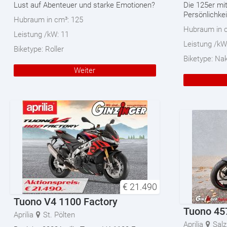
Lust auf Abenteuer und starke Emotionen?
Die 125er mit
Persönlichkei
Hubraum in cm³:
125
Hubraum in 
Leistung /kW:
11
Leistung /kW
Biketype:
Roller
Biketype:
Nak
Weiter
€
21.490
Tuono V4 1100 Factory
Tuono 45
Aprilia
St. Pölten
Aprilia
Salz