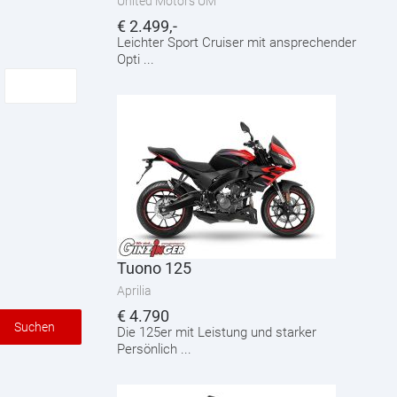
United Motors UM
€
2.499,-
Leichter Sport Cruiser mit ansprechender
Opti ...
Tuono 125
Aprilia
€
4.790
Suchen
Die 125er mit Leistung und starker
Persönlich ...