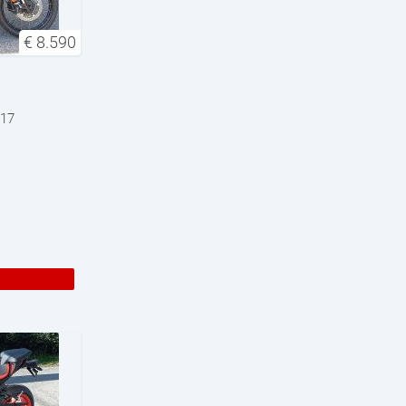
€
8.590
317