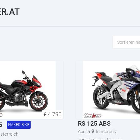
R.AT
€
4.790
RS 125 ABS
5
NAKED BIKE
Aprilia
Innsbruck
sterreich