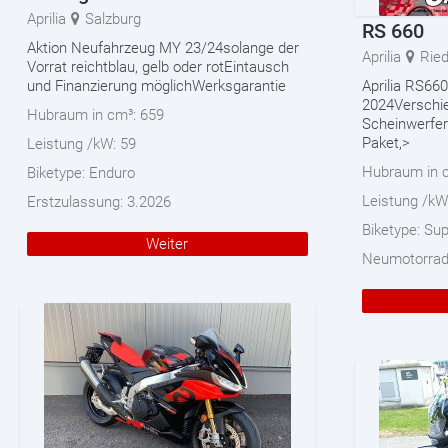
Aprilia
Salzburg
RS 660
Aktion Neufahrzeug MY 23/24solange der
Aprilia
Ried
Vorrat reichtblau, gelb oder rotEintausch
und Finanzierung möglichWerksgarantie
Aprilia RS66
2024Verschie
Hubraum in cm³:
659
Scheinwerfer
Paket,>
Leistung /kW:
59
Hubraum in 
Biketype:
Enduro
Leistung /kW
Erstzulassung:
3.2026
Biketype:
Sup
Weiter
Neumotorra