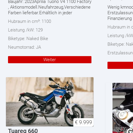
Baujahr: 2023Aprilia Tuono V4 1100 Factory
, Aktionsmodell.Neufahrzeug,Verschiedene
Wenig kmnoc
Farben lieferbar.Erhältlich in jeder
Erstzulassu
Finanzierung
Hubraum in cm³:
1100
Hubraum in 
Leistung /kW:
129
Leistung /kW
Biketype:
Naked Bike
Biketype:
Nak
Neumotorrad:
JA
Erstzulassun
Weiter
€
9.999
Tuareg 660