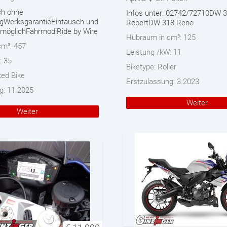
h ohne
Infos unter: 02742/72710DW 
ngWerksgarantieEintausch und
RobertDW 318 Rene
 möglichFahrmodiRide by Wire
Hubraum in cm³:
125
cm³:
457
Leistung /kW:
11
:
35
Biketype:
Roller
ed Bike
Erstzulassung:
3.2023
g:
11.2025
Weiter
Weiter