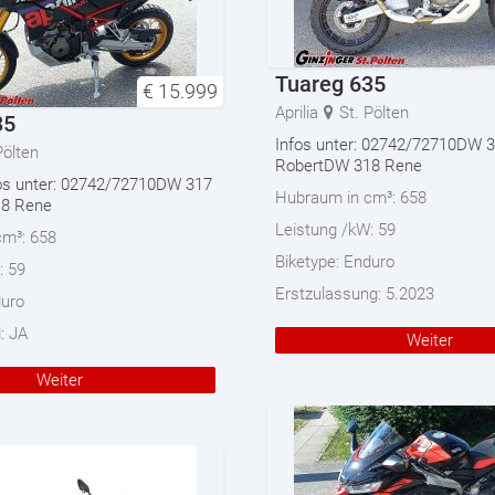
Tuareg 635
€
15.999
Aprilia
St. Pölten
35
Infos unter: 02742/72710DW 
Pölten
RobertDW 318 Rene
fos unter: 02742/72710DW 317
Hubraum in cm³:
658
18 Rene
Leistung /kW:
59
cm³:
658
Biketype:
Enduro
:
59
Erstzulassung:
5.2023
uro
d:
JA
Weiter
Weiter