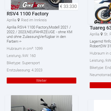
€
33.330
RSV4 1100 Factory
Aprilia
Ried im Innkreis
Tuareg 6
Aprilia RSV4 1100 Factory,Modell 2021 /
2022 / 2023,NEUFAHRZEUGE - ohne KM
Aprilia
St. 
und ohne ZulassungVerfügbar in den
Farben:->
Lagernd !!In
RobertDW 3
Hubraum in cm³:
1099
Hubraum in 
Leistung /kW:
160
Leistung /kW
Biketype:
Supersport
Biketype:
End
Erstzulassung:
4.2023
Neumotorra
Weiter