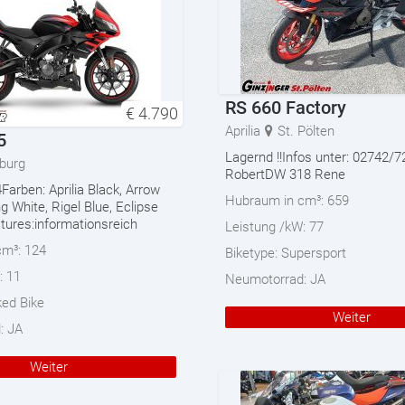
RS 660 Factory
€
4.790
Aprilia
St. Pölten
5
Lagernd !!Infos unter: 02742
burg
RobertDW 318 Rene
Farben: Aprilia Black, Arrow
Hubraum in cm³:
659
ng White, Rigel Blue, Eclipse
tures:informationsreich
Leistung /kW:
77
cm³:
124
Biketype:
Supersport
:
11
Neumotorrad:
JA
ed Bike
Weiter
d:
JA
Weiter