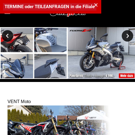
×
TERMINE
oder
TEILEANFRAGEN
in die
Filiale
Sportliches Upgrade der Tuono V4 1100 - mach sie zur Ginzinger
Edition.
VENT Moto