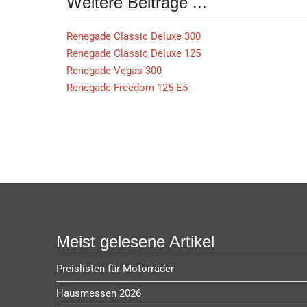
Weitere Beiträge ...
Renegade Classic Deluxe 300
Renegade Classic Deluxe 125
Renegade Vegas 300
Renegade Freedom 125 E5
Meist gelesene Artikel
Preislisten für Motorräder
Hausmessen 2026