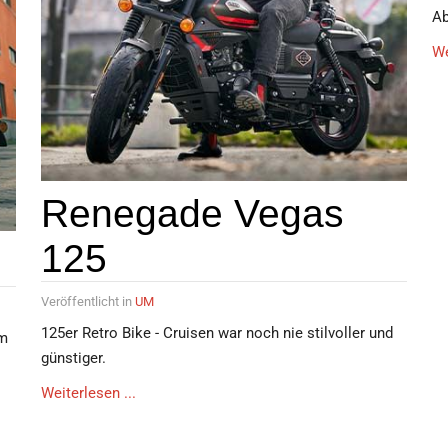
Ab
We
Renegade Vegas
125
Veröffentlicht in
UM
125er Retro Bike - Cruisen war noch nie stilvoller und
im
günstiger.
Weiterlesen ...