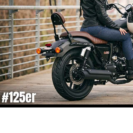
Brachiale CP3-Power trifft auf reinrassige Racing-DNA! - Yamaha R