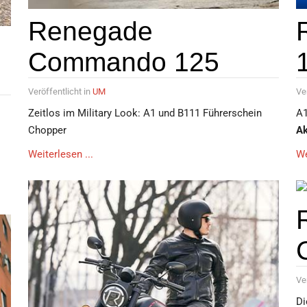
Renegade
Commando 125
Veröffentlicht in
UM
Ve
Zeitlos im Military Look: A1 und B111 Führerschein
A1
Chopper
Ak
Weiterlesen ...
We
Ve
Di