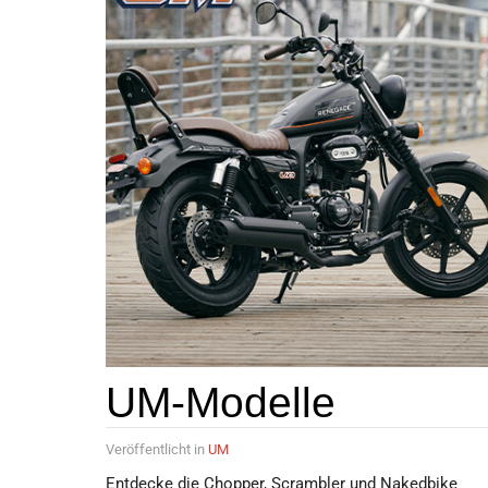
UM-Modelle
Veröffentlicht in
UM
Entdecke die Chopper, Scrambler und Nakedbike