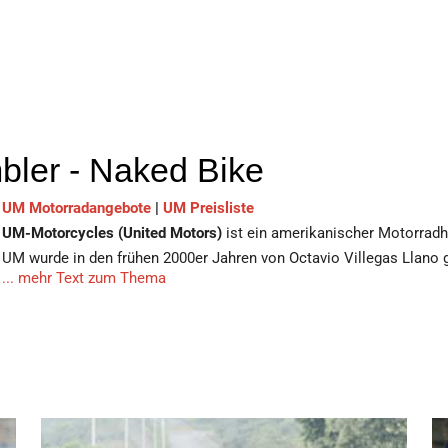
bler - Naked Bike
UM Motorradangebote
|
UM Preisliste
UM-Motorcycles (United Motors)
ist ein amerikanischer Motorradhe
UM wurde in den frühen 2000er Jahren von Octavio Villegas Llano 
... mehr Text zum Thema
Vertriebsnetz in 25 Ländern mit 1200 Verkaufsstellen. Es ist auch
2016 angekommen, und seine europäischen Operationen haben ihren 
innovativen Funktionen: Communication Awareness System Helm(C
Mirror System (BSM).