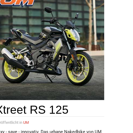
Xtreet RS 125
röffentlicht in
UM
xy - save - innovativ. Das urbane Nakedbike von UM