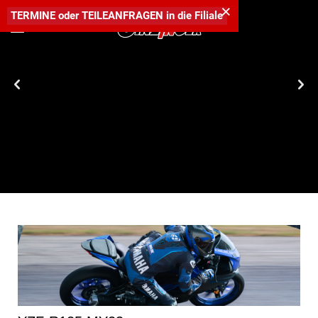
×
TERMINE
oder
TEILEANFRAGEN
in die
Filiale
Die Straße gehört dir. Die Nacht auch. MT-125 prompt verfügbar
um € 5.599,-