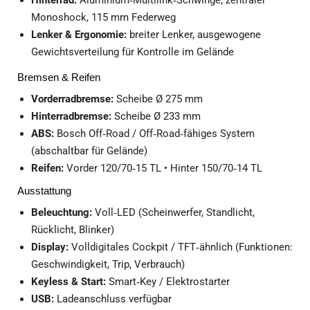
Hinterrad:
Aluminium‑Multilink‑Schwinge, zentraler
Monoshock, 115 mm Federweg
Lenker & Ergonomie:
breiter Lenker, ausgewogene
Gewichtsverteilung für Kontrolle im Gelände
Bremsen & Reifen
Vorderradbremse:
Scheibe Ø 275 mm
Hinterradbremse:
Scheibe Ø 233 mm
ABS:
Bosch Off‑Road / Off‑Road‑fähiges System
(abschaltbar für Gelände)
Reifen:
Vorder 120/70‑15 TL • Hinter 150/70‑14 TL
Ausstattung
Beleuchtung:
Voll‑LED (Scheinwerfer, Standlicht,
Rücklicht, Blinker)
Display:
Volldigitales Cockpit / TFT‑ähnlich (Funktionen:
Geschwindigkeit, Trip, Verbrauch)
Keyless & Start:
Smart‑Key / Elektrostarter
USB:
Ladeanschluss verfügbar