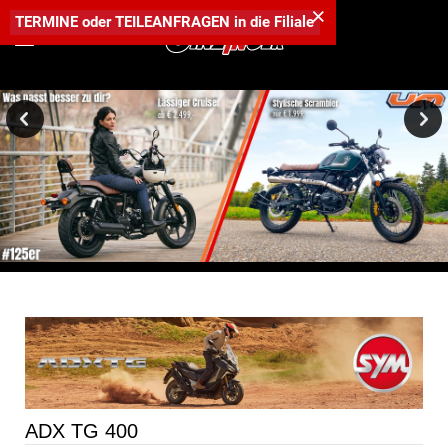
×
TERMINE
oder
TEILEANFRAGEN
in die
Filiale
Entdecke die lässigen 125er und 300er Bikes von UM
Motorcycles -
zum unschlagbaren Aktionspreis!
ADX TG 400