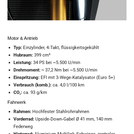
Motor & Antrieb
Typ:
Einzylinder, 4‑Takt, flüssigkeitsgekühlt
Hubraum:
399 cm³
Leistung:
34 PS bei ~5.500 U/min
Drehmoment:
≈ 37,2 Nm bei ~5.500 U/min
Einspritzung:
EFI mit 3‑Wege‑Katalysator (Euro 5+)
Verbrauch (komb.):
ca. 4,0 l/100 km
CO₂:
ca. 93 g/km
Fahrwerk
Rahmen:
Hochfester Stahlrohrrahmen
Vorderrad:
Upside‑Down‑Gabel Ø 41 mm, 140 mm
Federweg