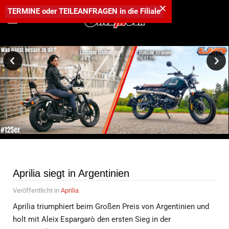
×
TERMINE
oder
TEILEANFRAGEN
in die
Filiale
Brachiale CP3-Power trifft auf reinrassige Racing-DNA! - Yamaha
R9 jetzt verfügbar.
Aprilia siegt in Argentinien
Veröffentlicht in
Aprilia
Aprilia triumphiert beim Großen Preis von Argentinien und
holt mit Aleix Espargarò den ersten Sieg in der