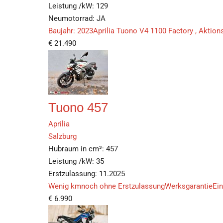
Leistung /kW:
129
Neumotorrad:
JA
Baujahr: 2023Aprilia Tuono V4 1100 Factory , Aktions
€
21.490
Tuono 457
Aprilia
Salzburg
Hubraum in cm³:
457
Leistung /kW:
35
Erstzulassung:
11.2025
Wenig kmnoch ohne ErstzulassungWerksgarantieEint
€
6.990