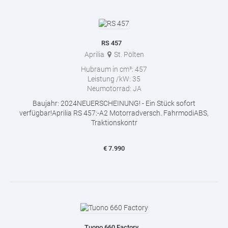
RS 457
Aprilia
St. Pölten
Hubraum in cm³:
457
Leistung /kW:
35
Neumotorrad:
JA
Baujahr: 2024NEUERSCHEINUNG! - Ein Stück sofort
verfügbar!Aprilia RS 457:-A2 Motorradversch. FahrmodiABS,
Traktionskontr
€
7.990
Tuono 660 Factory