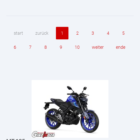
start
zurück
1
2
3
4
5
6
7
8
9
10
weiter
ende