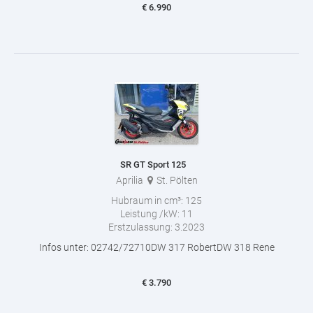
€
6.990
SR GT Sport 125
Aprilia
St. Pölten
Hubraum in cm³:
125
Leistung /kW:
11
Erstzulassung:
3.2023
Infos unter: 02742/72710DW 317 RobertDW 318 Rene
€
3.790