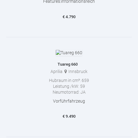
Features:informationsreich
€
4.790
Tuareg 660
Aprilia
Innsbruck
Hubraum in cm³:
659
Leistung /kW:
59
Neumotorrad:
JA
Vorführfahrzeug
€
9.490