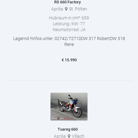
RS 660 Factory
Aprilia
St. Pölten
Hubraum in cm³:
659
Leistung /kW:
77
Neumotorrad:
JA
Lagernd !!Infos unter: 02742/72710DW 317 RobertDW 318
Rene
€
15.990
Tuareg 660
Aprilia
Villach