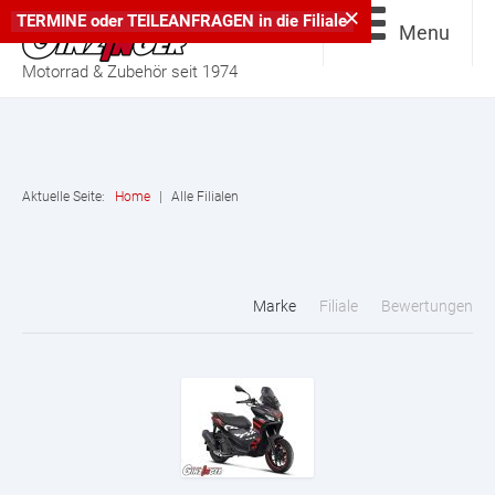
×
TERMINE
oder
TEILEANFRAGEN
in die
Filiale
Menu
Motorrad & Zubehör seit 1974
Aktuelle Seite:
Home
|
Alle Filialen
Marke
Filiale
Bewertungen