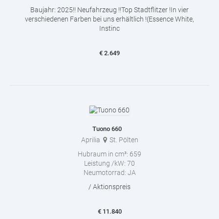
Baujahr: 2025!! Neufahrzeug !!Top Stadtflitzer !In vier
verschiedenen Farben bei uns erhältlich !(Essence White,
Instinc
€
2.649
Tuono 660
Aprilia
St. Pölten
Hubraum in cm³:
659
Leistung /kW:
70
Neumotorrad:
JA
/ Aktionspreis
€
11.840