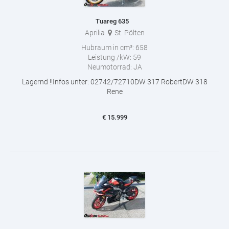
Tuareg 635
Aprilia
St. Pölten
Hubraum in cm³:
658
Leistung /kW:
59
Neumotorrad:
JA
Lagernd !!Infos unter: 02742/72710DW 317 RobertDW 318
Rene
€
15.999