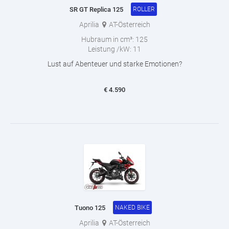
SR GT Replica 125
ROLLER
Aprilia
AT-Österreich
Hubraum in cm³:
125
Leistung /kW:
11
Lust auf Abenteuer und starke Emotionen?
€
4.590
Tuono 125
NAKED BIKE
Aprilia
AT-Österreich