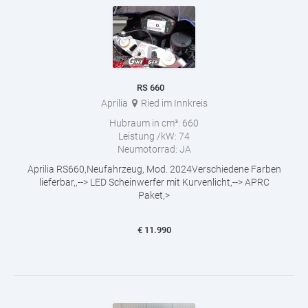
RS 660
Aprilia
Ried im Innkreis
Hubraum in cm³:
660
Leistung /kW:
74
Neumotorrad:
JA
Aprilia RS660,Neufahrzeug, Mod. 2024Verschiedene Farben
lieferbar,,--> LED Scheinwerfer mit Kurvenlicht,--> APRC
Paket,>
€
11.990