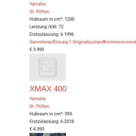
Yamaha
St. Pölten
Hubraum in cm³:
1200
Leistung /kW:
72
Erstzulassung:
6.1996
Sammlerauflösung !! OriginalzustandKommissionsv
€
3.990
XMAX 400
Yamaha
St. Pölten
Hubraum in cm³:
395
Erstzulassung:
6.2018
€
4.390