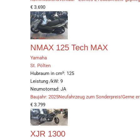
€
3.690
NMAX 125 Tech MAX
Yamaha
St. Pölten
Hubraum in cm³:
125
Leistung /kW:
9
Neumotorrad:
JA
Baujahr: 2025Neufahrzeug zum Sonderpreis!Gerne erst
€
3.799
XJR 1300