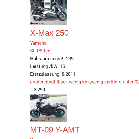
X-Max 250
Yamaha
St. Pölten
Hubraum in cm³:
249
Leistung /kW:
15
Erstzulassung:
8.2011
cooler stadtflitzer, wenig km ,wenig spritInfo unt
€
3.290
MT-09 Y-AMT