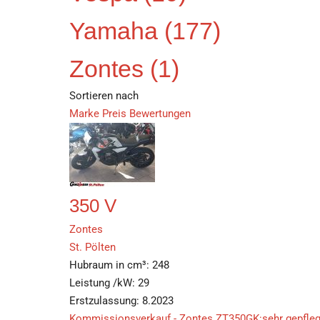
Yamaha
(177)
Zontes
(1)
Sortieren nach
Marke
Preis
Bewertungen
350 V
Zontes
St. Pölten
Hubraum in cm³:
248
Leistung /kW:
29
Erstzulassung:
8.2023
Kommissionsverkauf - Zontes ZT350GK:sehr gepflegt