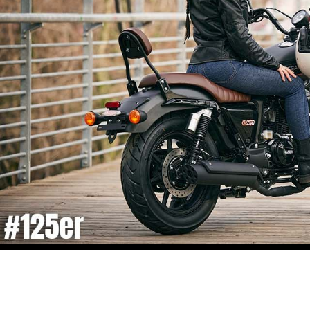
Brachiale CP3-Power trifft auf reinrassige Racing-DNA! - Yamaha R