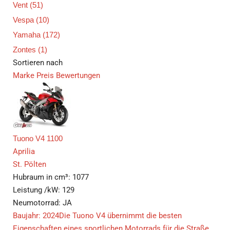
Vent
(51)
Vespa
(10)
Yamaha
(172)
Zontes
(1)
Sortieren nach
Marke
Preis
Bewertungen
Tuono V4 1100
Aprilia
St. Pölten
Hubraum in cm³:
1077
Leistung /kW:
129
Neumotorrad:
JA
Baujahr: 2024Die Tuono V4 übernimmt die besten
Eigenschaften eines sportlichen Motorrads für die Straße,