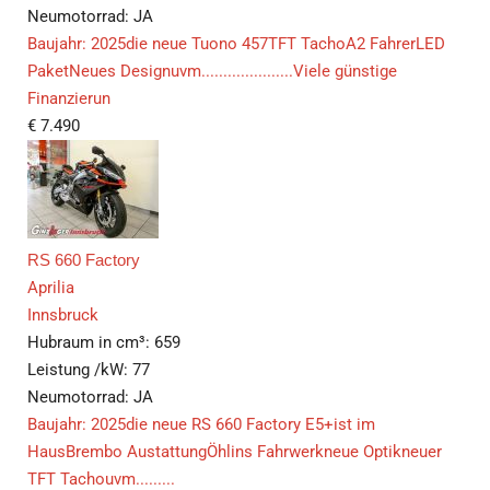
Neumotorrad:
JA
Baujahr: 2025die neue Tuono 457TFT TachoA2 FahrerLED
PaketNeues Designuvm.....................Viele günstige
Finanzierun
€
7.490
RS 660 Factory
Aprilia
Innsbruck
Hubraum in cm³:
659
Leistung /kW:
77
Neumotorrad:
JA
Baujahr: 2025die neue RS 660 Factory E5+ist im
HausBrembo AustattungÖhlins Fahrwerkneue Optikneuer
TFT Tachouvm.........