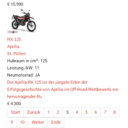
€
15.990
RX 125
Aprilia
St. Pölten
Hubraum in cm³:
125
Leistung /kW:
11
Neumotorrad:
JA
Die Aprilia RX 125 ist der jüngste Erbin der
Erfolgsgeschichte von Aprilia im Off-Road-Wettbewerb, ein
hervorragender Ru
€
4.300
Start
Zurück
1
2
3
4
5
6
7
8
9
10
Weiter
Ende