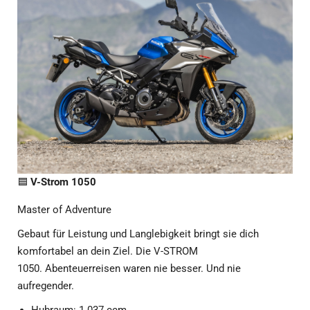
🟦
V-Strom 1050
Master of Adventure
Gebaut für Leistung und Langlebigkeit bringt sie dich
komfortabel an dein Ziel. Die V-STROM
1050. Abenteuerreisen waren nie besser. Und nie
aufregender.
Hubraum: 1.037 ccm
Leistung: 107 PS
Drehmoment: 100 Nm
Gewicht fahrbereit: 242 kg
V-Strom 1050 Vorführmodelle aktuell nur in den Filialen
Ried/Innkr., Innsbruck und Villach verfügbar.