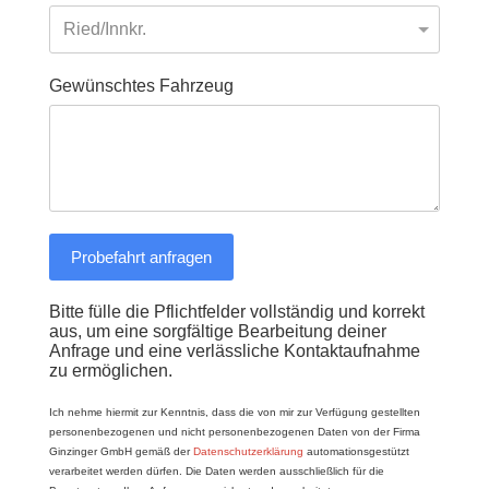
Probefahrt anfragen
Bitte fülle die Pflichtfelder vollständig und korrekt
aus, um eine sorgfältige Bearbeitung deiner
Anfrage und eine verlässliche Kontaktaufnahme
zu ermöglichen.
Ich nehme hiermit zur Kenntnis, dass die von mir zur Verfügung gestellten
personenbezogenen und nicht personenbezogenen Daten von der Firma
Ginzinger GmbH gemäß der
Datenschutzerklärung
automationsgestützt
verarbeitet werden dürfen. Die Daten werden ausschließlich für die
Beantwortung Ihrer Anfrage gespeichert und verarbeitet.
Hinweis
: Die Verfügbarkeit der Testmotorräder kann
variieren.
Öffnungszeiten
:
Mo. Ruhetag
Di.-Fr. 08:00-12:00 und 13:30-18:00