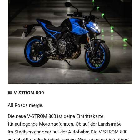
🟧
V-STROM 800
All Roads merge.
Die neue V-STROM 800 ist deine Eintrittskarte
für aufregende Motorradfahrten. Ob auf der Landstraße,
im Stadtverkehr oder auf der Autobahn: Die V-STROM 800
verschafft dir die Freiheit, deinen Weg zu gehen, wo immer
er dich hinführt.
Hubraum: 776 ccm
Leistung: 84 PS
Drehmoment: 78 Nm
Gewicht fahrbereit: 222 kg