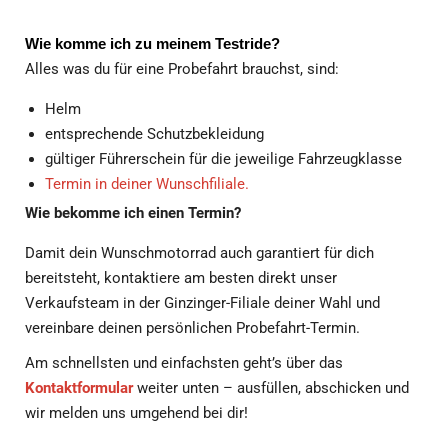
gültiger Führerschein für die jeweilige Fahrzeugklasse
Termin in deiner Wunschfiliale.
Wie bekomme ich einen Termin?
Damit dein Wunschmotorrad auch garantiert für dich
bereitsteht, kontaktiere am besten direkt unser
Verkaufsteam in der Ginzinger-Filiale deiner Wahl und
vereinbare deinen persönlichen Probefahrt-Termin.
Am schnellsten und einfachsten geht’s über das
Kontaktformular
weiter unten – ausfüllen, abschicken und
wir melden uns umgehend bei dir!
Diese drei Modelle solltest du auf keinen Fall verpassen:
🟦
GSX-8S
Infinite Potential. Limitless Fun.
Funktionale Schönheit trifft auf futuristisches Styling und