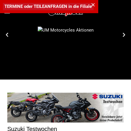
×
TERMINE
oder
TEILEANFRAGEN
in die
Filiale
Entdecke die lässigen 125er und 300er Bikes von UM
Motorcycles -
zum unschlagbaren Aktionspreis!
Suzuki Testwochen
Veröffentlicht in
Suzuki
SUZUKI Testwochen bei Ginzinger - Jetzt die neuesten
Modelle hautnah erleben!
Ginzinger ist Testcenter