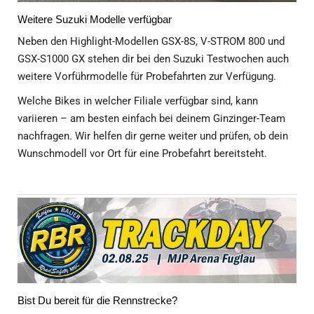
variieren – am besten einfach bei deinem Ginzinger-Team
nachfragen. Wir helfen dir gerne weiter und prüfen, ob dein
Wunschmodell vor Ort für eine Probefahrt bereitsteht.
Bist Du bereit für die Rennstrecke?
Erlebe gemeinsam mit uns das ultimative Rennstrecken-
Gefühl beim
Reifen Bauer Trackday
am Sa. 02. August in
der legendären MJP Racing Arena in Fuglau! Egal ob mit
dem eigenen Motorrad oder Auto – hier kannst du deine
Runden drehen und puren Fahrspaß genießen. Wir, das
Ginzinger Team, sind vor Ort und freuen uns auf deinen