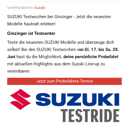
Teste die neuesten SUZUKI Modelle und überzeuge dich
selbst! Bei den SUZUKI Testwochen v
on Di. 17. bis Sa. 28.
Juni
hast du die Möglichkeit,
deine persönliche Probefahrt
mit aktuellen Highlights aus dem Suzuki Line-up zu
vereinbaren.
Jetzt zum Probefahrts-Termin
Wie komme ich zu meinem Testride?
Alles was du für eine Probefahrt brauchst, sind:
Helm
entsprechende Schutzbekleidung