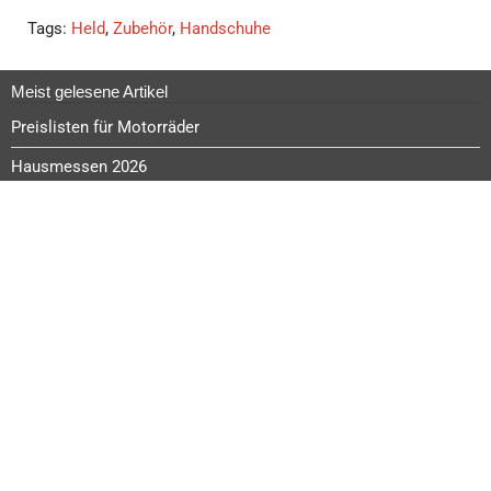
Tags:
Held
,
Zubehör
,
Handschuhe
Meist gelesene Artikel
Preislisten für Motorräder
Hausmessen 2026
MT-07
Wir kaufen deine Gebrauchte
Tuareg 660
Neue Beiträge
-15% Aktion im August
R7
R9