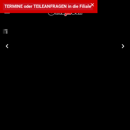
×
TERMINE
oder
TEILEANFRAGEN
in die
Filiale