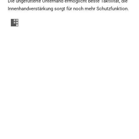
Die ungefütterte Unterhand ermöglicht beste Taktilität, die
Innenhandverstärkung sorgt für noch mehr Schutzfunktion.