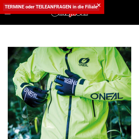
×
TERMINE
oder
TEILEANFRAGEN
in die
Filiale