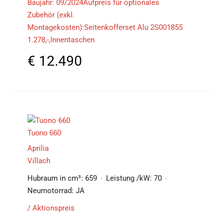
Baujahr: 09/2024Aufpreis für optionales
Zubehör (exkl.
Montagekosten):Seitenkofferset Alu 2S001855
1.278,-,Innentaschen
€
12.490
Tuono 660
Aprilia
Villach
Hubraum in cm³:
659
Leistung /kW:
70
Neumotorrad:
JA
/ Aktionspreis