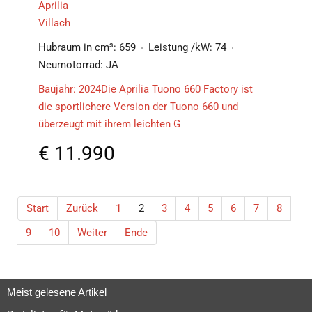
Aprilia
Villach
Hubraum in cm³:
659
Leistung /kW:
74
Neumotorrad:
JA
Baujahr: 2024Die Aprilia Tuono 660 Factory ist
die sportlichere Version der Tuono 660 und
überzeugt mit ihrem leichten G
€
11.990
Start
Zurück
1
2
3
4
5
6
7
8
9
10
Weiter
Ende
Meist gelesene Artikel