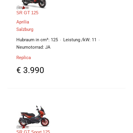
SR GT 125
Aprilia
Salzburg
Hubraum in cm³:
125
Leistung /kW:
11
Neumotorrad:
JA
Replica
€
3.990
SR GT Sport 125