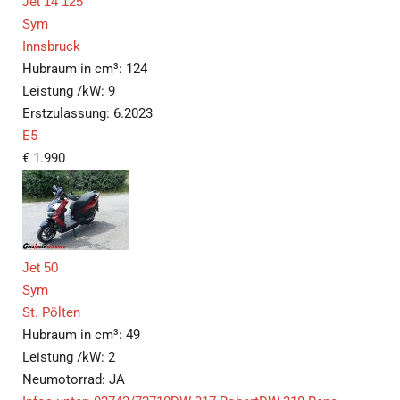
Jet 14 125
Sym
Innsbruck
Hubraum in cm³:
124
Leistung /kW:
9
Erstzulassung:
6.2023
E5
€
1.990
Jet 50
Sym
St. Pölten
Hubraum in cm³:
49
Leistung /kW:
2
Neumotorrad:
JA