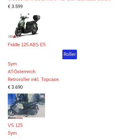
€
3.599
Fiddle 125 ABS E5
Roller
Sym
AT-Österreich
Retroroller inkl. Topcase.
€
3.690
VS 125
Sym