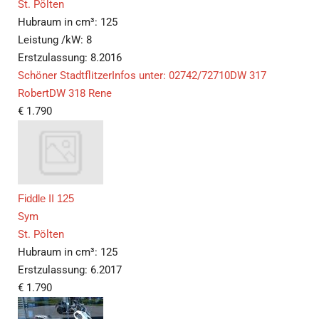
St. Pölten
Hubraum in cm³:
125
Leistung /kW:
8
Erstzulassung:
8.2016
Schöner StadtflitzerInfos unter: 02742/72710DW 317
RobertDW 318 Rene
€
1.790
Fiddle II 125
Sym
St. Pölten
Hubraum in cm³:
125
Erstzulassung:
6.2017
€
1.790