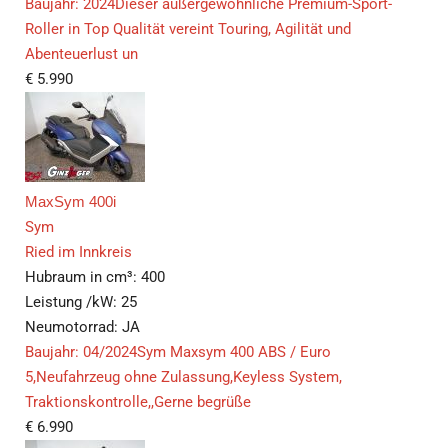
Baujahr: 2024Dieser außergewöhnliche Premium-Sport-
Roller in Top Qualität vereint Touring, Agilität und
Abenteuerlust un
€
5.990
MaxSym 400i
Sym
Ried im Innkreis
Hubraum in cm³:
400
Leistung /kW:
25
Neumotorrad:
JA
Baujahr: 04/2024Sym Maxsym 400 ABS / Euro
5,Neufahrzeug ohne Zulassung,Keyless System,
Traktionskontrolle,,Gerne begrüße
€
6.990