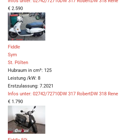
Infos unter: 02742/72710DW 317 RobertDW 318 Rene
€
2.590
Fiddle
Sym
St. Pölten
Hubraum in cm³:
125
Leistung /kW:
8
Erstzulassung:
7.2021
Infos unter: 02742/72710DW 317 RobertDW 318 Rene
€
1.790
Fiddle 50i