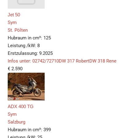
Jet 50
Sym
St. Pölten
Hubraum in cm³:
125
Leistung /kW:
8
Erstzulassung:
9.2025
Infos unter: 02742/72710DW 317 RobertDW 318 Rene
€
2.590
ADX 400 TG
Sym
Salzburg
Hubraum in cm³:
399
Leistung /kW:
25