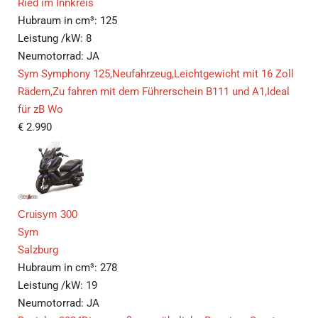
Ried im Innkreis
Hubraum in cm³:
125
Leistung /kW:
8
Neumotorrad:
JA
Sym Symphony 125,Neufahrzeug,Leichtgewicht mit 16 Zoll
Rädern,Zu fahren mit dem Führerschein B111 und A1,Ideal
für zB Wo
€
2.990
Cruisym 300
Sym
Salzburg
Hubraum in cm³:
278
Leistung /kW:
19
Neumotorrad:
JA