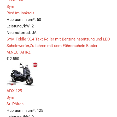
Sym
Ried im Innkreis
Hubraum in cm³:
50
Leistung /kW:
2
Neumotorrad:
JA
SYM Fiddle 50,4 Takt Roller mit Benzineinspritzung und LED
Scheinwerfer,Zu fahren mit dem Führerschein B oder
M,NEUFAHRZ
€
2.550
ADX 125
Sym
St. Pölten
Hubraum in cm³:
125