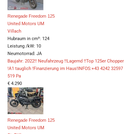
Renegade Freedom 125
United Motors UM
Villach
Hubraum in cm³:
124
Leistung /kW:
10
Neumotorrad:
JA
Baujahr: 2022!! Neufahrzeug !!Lagernd !!Top 125er Chopper
!A1 tauglich !Finanzierung im Haus!INFOS:+43 4242 32597
519 Pa
€
4.290
Renegade Freedom 125
United Motors UM