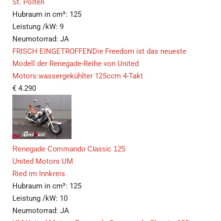
St. Pölten
Hubraum in cm³:
125
Leistung /kW:
9
Neumotorrad:
JA
FRISCH EINGETROFFENDie Freedom ist das neueste
Modell der Renegade-Reihe von United
Motors:wassergekühlter 125ccm 4-Takt
€
4.290
Renegade Commando Classic 125
United Motors UM
Ried im Innkreis
Hubraum in cm³:
125
Leistung /kW:
10
Neumotorrad:
JA