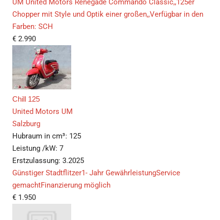
UM United Motors Renegade Commando Classic,,125er
Chopper mit Style und Optik einer großen,,Verfügbar in den
Farben: SCH
€
2.990
Chill 125
United Motors UM
Salzburg
Hubraum in cm³:
125
Leistung /kW:
7
Erstzulassung:
3.2025
Günstiger Stadtflitzer1- Jahr GewährleistungService
gemachtFinanzierung möglich
€
1.950