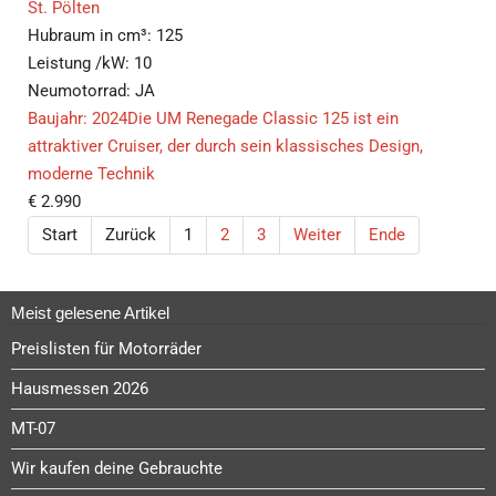
St. Pölten
Hubraum in cm³:
125
Leistung /kW:
10
Neumotorrad:
JA
Baujahr: 2024Die UM Renegade Classic 125 ist ein
attraktiver Cruiser, der durch sein klassisches Design,
moderne Technik
€
2.990
Start
Zurück
1
2
3
Weiter
Ende
Meist gelesene Artikel
Preislisten für Motorräder
Hausmessen 2026
MT-07
Wir kaufen deine Gebrauchte