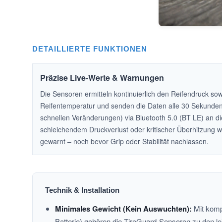
DETAILLIERTE FUNKTIONEN
Präzise Live-Werte & Warnungen
Die Sensoren ermitteln kontinuierlich den Reifendruck sow
Reifentemperatur und senden die Daten alle 30 Sekunden 
schnellen Veränderungen) via Bluetooth 5.0 (BT LE) an di
schleichendem Druckverlust oder kritischer Überhitzung wi
gewarnt – noch bevor Grip oder Stabilität nachlassen.
Technik & Installation
Minimales Gewicht (Kein Auswuchten):
Mit komp
Batterie) gehören die TireGuard-Sensoren zu den l