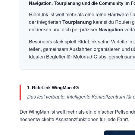
Navigation, Tourplanung und die Community im F
RideLink ist weit mehr als eine reine Hardware-Üb
der integrierten
Tourplanung
kannst du Routen g
entdecken und dich per präziser
Navigation
verlä
Besonders stark spielt RideLink seine Vorteile in
teilen, gemeinsam Ausfahrten organisieren und ü
idealen Begleiter für Motorrad-Clubs, gemeinsame
1. RideLink WingMan 4G
Das fest verbaute, intelligente Kontrollzentrum fü
Der WingMan ist weit mehr als ein einfacher Peilsender
hochentwickelte Assistenzfunktionen für jede Fahrt.