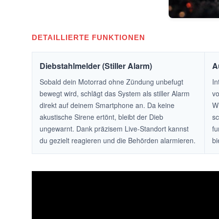
DETAILLIERTE FUNKTIONEN
Diebstahlmelder (Stiller Alarm)
A
Sobald dein Motorrad ohne Zündung unbefugt
In
bewegt wird, schlägt das System als stiller Alarm
vo
direkt auf deinem Smartphone an. Da keine
W
akustische Sirene ertönt, bleibt der Dieb
sc
ungewarnt. Dank präzisem Live-Standort kannst
fu
du gezielt reagieren und die Behörden alarmieren.
bi