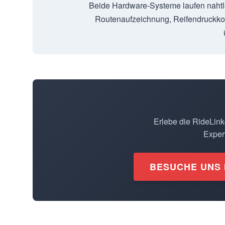
Beide Hardware-Systeme laufen nahtlo
Routenaufzeichnung, Reifendruckkon
Erlebe die RideLink
Expert
BESUCHE UNS 