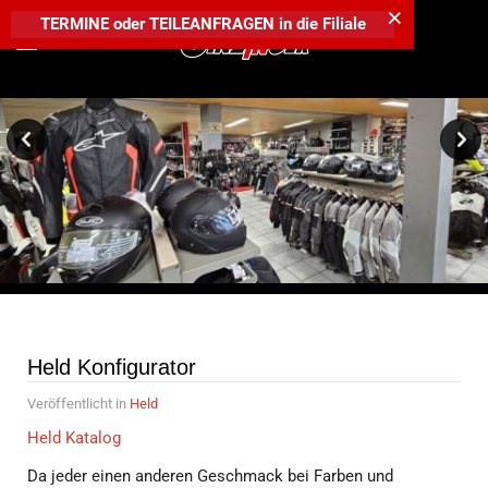
×
TERMINE
oder
TEILEANFRAGEN
in die
Filiale
Held Konfigurator
Veröffentlicht in
Held
Held Katalog
Da jeder einen anderen Geschmack bei Farben und