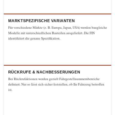
Mit dem Absenden dieses Formulars wird
der Datenschutzerklärung dieser Website
und der Speicherung der übermittelten
MARKTSPEZIFISCHE VARIANTEN
Daten zugestimmt.
Für verschiedene Märkte (z. B. Europa, Japan, USA) werden baugleiche
Modelle mit unterschiedlichen Bauteilen ausgeliefert. Die FIN
E-Mail senden
identifiziert die genaue Spezifikation.
RÜCKRUFE & NACHBESSERUNGEN
Bei Rückrufaktionen werden gezielt Fahrgestellnummernbereiche
definiert. Nur so lässt sich sicher feststellen, ob Ihr Fahrzeug betroffen
ist.