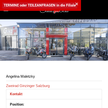
×
TERMINE
oder
TEILEANFRAGEN
in die
Filiale
‹
›
Angelina Maletzky
Zweirad Ginzinger Salzburg
Kontakt
Position: