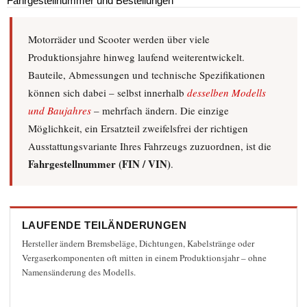
Fahrgestellnummer und Bestellungen
Eine E-Mail senden
Motorräder und Scooter werden über viele
*
Benötigtes Feld
Produktionsjahre hinweg laufend weiterentwickelt.
Name
*
Bauteile, Abmessungen und technische Spezifikationen
können sich dabei – selbst innerhalb
desselben Modells
und Baujahres
– mehrfach ändern. Die einzige
E-Mail
*
Möglichkeit, ein Ersatzteil zweifelsfrei der richtigen
Ausstattungsvariante Ihres Fahrzeugs zuzuordnen, ist die
Betreff
*
Fahrgestellnummer (FIN / VIN)
.
Nachricht
*
LAUFENDE TEILÄNDERUNGEN
Hersteller ändern Bremsbeläge, Dichtungen, Kabelstränge oder
Eine Kopie dieser Mail erhalten
(optional)
Vergaserkomponenten oft mitten in einem Produktionsjahr – ohne
Namensänderung des Modells.
Datenschutzhinweis
*