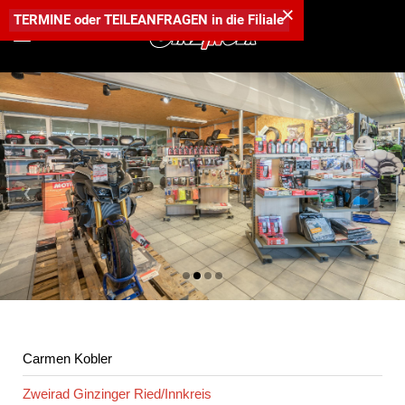
×
TERMINE
oder
TEILEANFRAGEN
in die
Filiale
‹
›
Carmen Kobler
Zweirad Ginzinger Ried/Innkreis