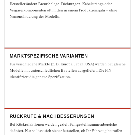
Hersteller ändern Bremsbeläge, Dichtungen, Kabelstränge oder
Eine Kopie dieser Mail erhalten
(optional)
Vergaserkomponenten oft mitten in einem Produktionsjahr – ohne
Namensänderung des Modells.
Datenschutzhinweis
*
Mit dem Absenden dieses Formulars wird
der Datenschutzerklärung dieser Website
und der Speicherung der übermittelten
MARKTSPEZIFISCHE VARIANTEN
Daten zugestimmt.
Für verschiedene Märkte (z. B. Europa, Japan, USA) werden baugleiche
Modelle mit unterschiedlichen Bauteilen ausgeliefert. Die FIN
E-Mail senden
identifiziert die genaue Spezifikation.
RÜCKRUFE & NACHBESSERUNGEN
Bei Rückrufaktionen werden gezielt Fahrgestellnummernbereiche
definiert. Nur so lässt sich sicher feststellen, ob Ihr Fahrzeug betroffen