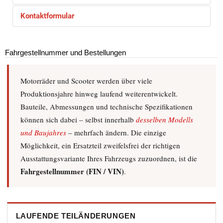
Kontaktformular
Fahrgestellnummer und Bestellungen
Eine E-Mail senden
Motorräder und Scooter werden über viele
*
Benötigtes Feld
Produktionsjahre hinweg laufend weiterentwickelt.
Name
*
Bauteile, Abmessungen und technische Spezifikationen
können sich dabei – selbst innerhalb
desselben Modells
und Baujahres
– mehrfach ändern. Die einzige
E-Mail
*
Möglichkeit, ein Ersatzteil zweifelsfrei der richtigen
Ausstattungsvariante Ihres Fahrzeugs zuzuordnen, ist die
Betreff
*
Fahrgestellnummer (FIN / VIN)
.
Nachricht
*
LAUFENDE TEILÄNDERUNGEN