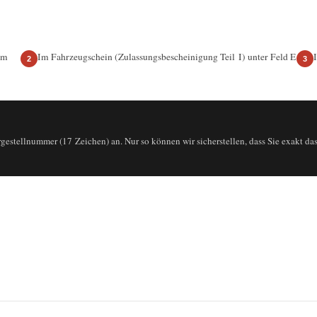
am
Im Fahrzeugschein (Zulassungsbescheinigung Teil I) unter Feld E
gestellnummer (17 Zeichen) an. Nur so können wir sicherstellen, dass Sie exakt das T