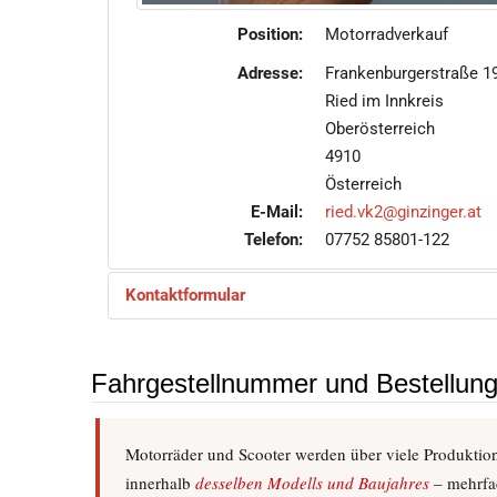
Position:
Motorradverkauf
Adresse:
Frankenburgerstraße 1
Ried im Innkreis
Oberösterreich
4910
Österreich
E-Mail:
ried.vk2@ginzinger.at
Telefon:
07752 85801-122
Kontaktformular
Fahrgestellnummer und Bestellun
Eine E-Mail senden
Motorräder und Scooter werden über viele Produktion
*
Benötigtes Feld
innerhalb
desselben Modells und Baujahres
– mehrfac