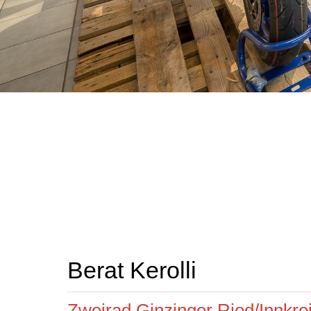
Berat Kerolli
Zweirad Ginzinger Ried/Innkre