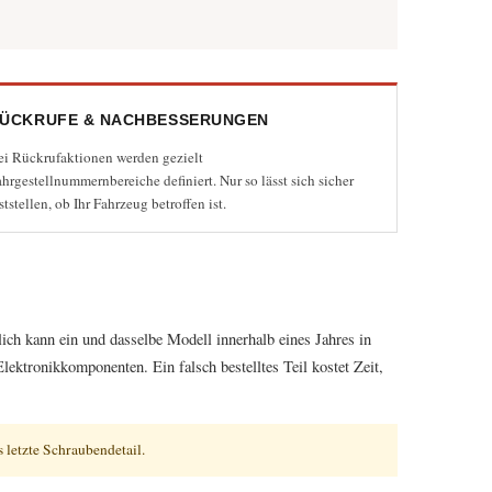
ÜCKRUFE & NACHBESSERUNGEN
ei Rückrufaktionen werden gezielt
hrgestellnummernbereiche definiert. Nur so lässt sich sicher
ststellen, ob Ihr Fahrzeug betroffen ist.
und der Speicherung der übermittelten Daten
ich kann ein und dasselbe Modell innerhalb eines Jahres in
ektronikkomponenten. Ein falsch bestelltes Teil kostet Zeit,
 letzte Schraubendetail.