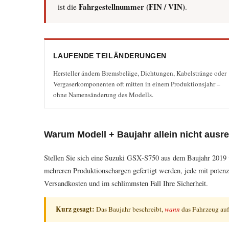
Name
*
Fahrgestellnummer (FIN / VIN)
ist die
.
E-Mail
*
Betreff
*
LAUFENDE TEILÄNDERUNGEN
Nachricht
*
Hersteller ändern Bremsbeläge, Dichtungen, Kabelstränge oder
Eine Kopie dieser Mail
Vergaserkomponenten oft mitten in einem Produktionsjahr –
erhalten
ohne Namensänderung des Modells.
(optional)
Datenschutzhinweis
*
Mit dem Absende
Warum Modell + Baujahr allein nicht ausr
zugestimmt.
Stellen Sie sich eine Suzuki GSX-S750 aus dem Baujahr 2019 vo
E-Mail senden
mehreren Produktionschargen gefertigt werden, jede mit potenz
Versandkosten und im schlimmsten Fall Ihre Sicherheit.
Kurz gesagt:
Das Baujahr beschreibt,
wann
das Fahrzeug auf