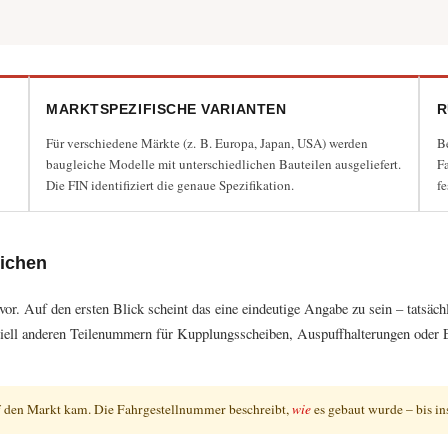
MARKTSPEZIFISCHE VARIANTEN
R
Für verschiedene Märkte (z. B. Europa, Japan, USA) werden
B
baugleiche Modelle mit unterschiedlichen Bauteilen ausgeliefert.
Fa
Die FIN identifiziert die genaue Spezifikation.
fe
n dieses Formulars wird der Datenschutzerklärung dieser Website 
eichen
r. Auf den ersten Blick scheint das eine eindeutige Angabe zu sein – tatsächl
iell anderen Teilenummern für Kupplungsscheiben, Auspuffhalterungen oder El
 den Markt kam. Die Fahrgestellnummer beschreibt,
wie
es gebaut wurde – bis ins