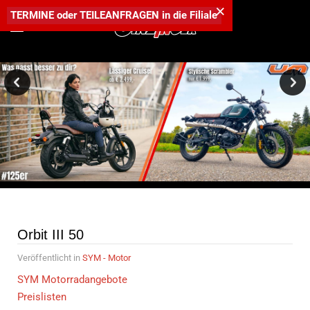
×
TERMINE
oder
TEILEANFRAGEN
in die
Filiale
Entdecke die lässigen 125er und 300er Bikes von UM
Motorcycles -
zum unschlagbaren Aktionspreis!
Orbit III 50
Veröffentlicht in
SYM - Motor
SYM Motorradangebote
Preislisten