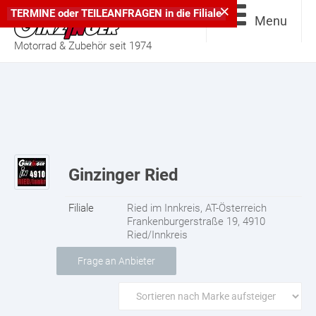
×
TERMINE
oder
TEILEANFRAGEN
in die
Filiale
Menu
Motorrad & Zubehör seit 1974
Ginzinger Ried
Filiale
Ried im Innkreis, AT-Österreich
Frankenburgerstraße 19, 4910
Ried/Innkreis
Frage an Anbieter