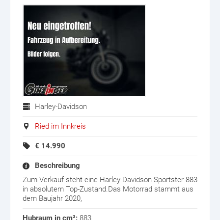
Harley-Davidson
Ried im Innkreis
€
14.990
Beschreibung
Zum Verkauf steht eine Harley-Davidson Sportster 883
in absolutem Top-Zustand.Das Motorrad stammt aus
dem Baujahr 2020,
Hubraum in cm³:
883