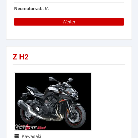
Neumotorrad:
JA
Weiter
Z H2
Kawasaki