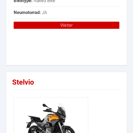
Biketype:
Naked Bike
Neumotorrad:
JA
Weiter
Stelvio