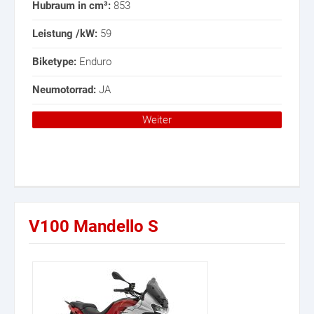
Hubraum in cm³:
853
Leistung /kW:
59
Biketype:
Enduro
Neumotorrad:
JA
Weiter
V100 Mandello S