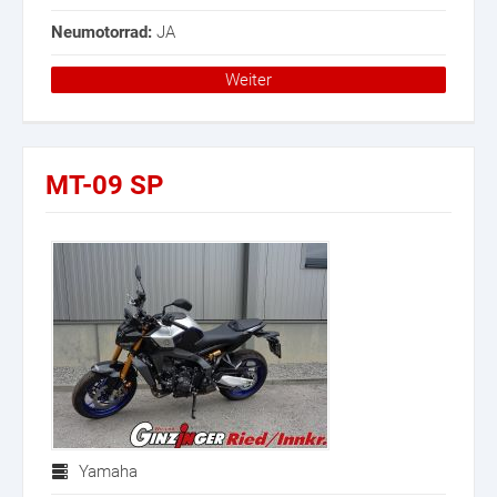
Neumotorrad:
JA
Weiter
MT-09 SP
Yamaha