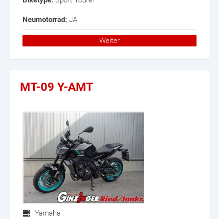
Biketype:
Sport Tourer
Neumotorrad:
JA
Weiter
MT-09 Y-AMT
Yamaha