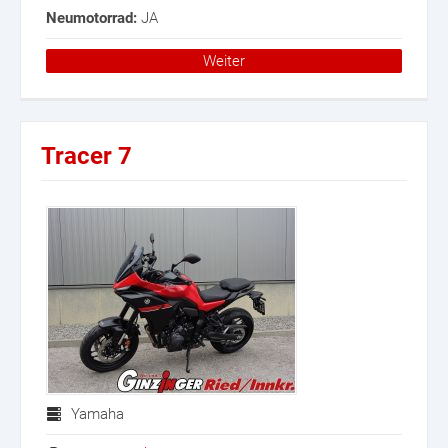
Neumotorrad:
JA
Weiter
Tracer 7
Yamaha