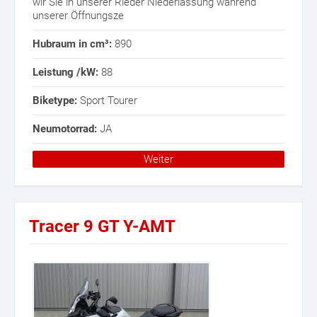
wir Sie in unserer Rieder Niederlassung während
unserer Öffnungsze
Hubraum in cm³:
890
Leistung /kW:
88
Biketype:
Sport Tourer
Neumotorrad:
JA
Weiter
Tracer 9 GT Y-AMT