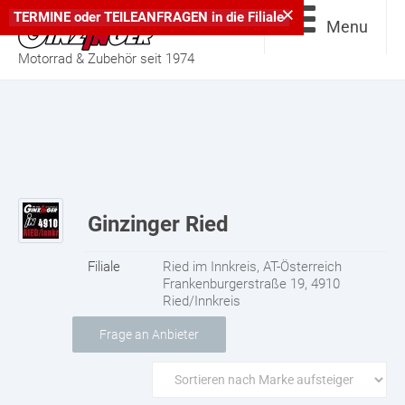
×
TERMINE
oder
TEILEANFRAGEN
in die
Filiale
Menu
Motorrad & Zubehör seit 1974
Ginzinger Ried
Filiale
Ried im Innkreis, AT-Österreich
Frankenburgerstraße 19, 4910
Ried/Innkreis
Frage an Anbieter