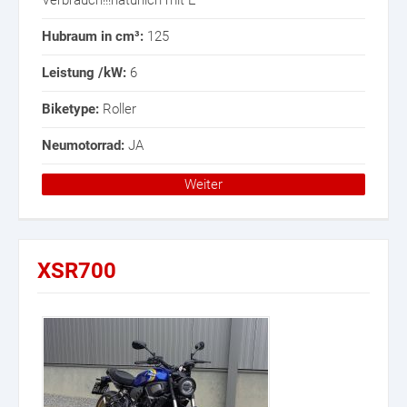
Verbrauch!!!natürlich mit E
Hubraum in cm³:
125
Leistung /kW:
6
Biketype:
Roller
Neumotorrad:
JA
Weiter
XSR700