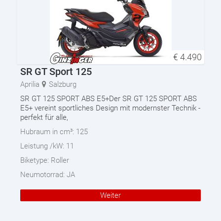
€
4.490
SR GT Sport 125
Aprilia
Salzburg
SR GT 125 SPORT ABS E5+Der SR GT 125 SPORT ABS
E5+ vereint sportliches Design mit modernster Technik -
perfekt für alle,
Hubraum in cm³:
125
Leistung /kW:
11
Biketype:
Roller
Neumotorrad:
JA
Weiter