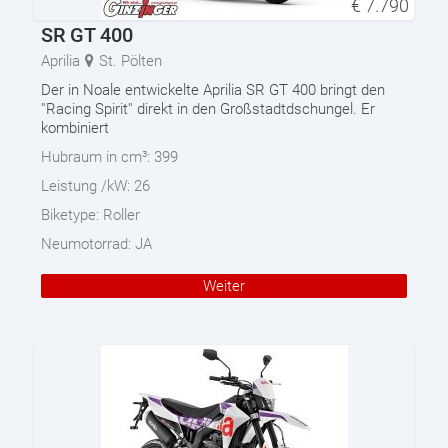
€
7.790
SR GT 400
Aprilia
St. Pölten
Der in Noale entwickelte Aprilia SR GT 400 bringt den
''Racing Spirit'' direkt in den Großstadtdschungel. Er
kombiniert
Hubraum in cm³:
399
Leistung /kW:
26
Biketype:
Roller
Neumotorrad:
JA
Weiter