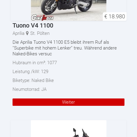
€
18.980
Tuono V4 1100
Aprilia
St. Pölten
Die Aprilia Tuono V4 1100 E5 bleibt ihrem Ruf als
''Superbike mit hohem Lenker'' treu. Während andere
Naked-Bikes versuc
Hubraum in cm³:
1077
Leistung /kW:
129
Biketype:
Naked Bike
Neumotorrad:
JA
Weiter