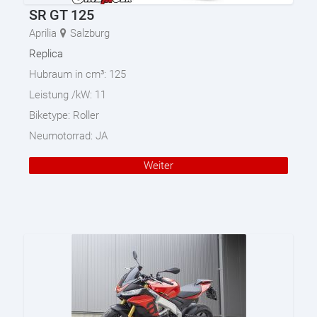
SR GT 125
Aprilia
Salzburg
Replica
Hubraum in cm³:
125
Leistung /kW:
11
Biketype:
Roller
Neumotorrad:
JA
Weiter