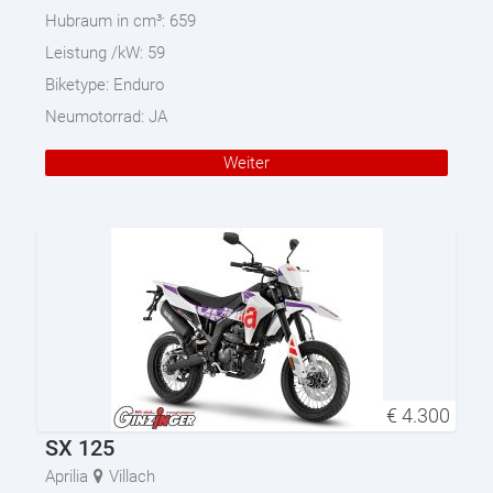
Hubraum in cm³:
659
Leistung /kW:
59
Biketype:
Enduro
Neumotorrad:
JA
Weiter
€
4.300
SX 125
Aprilia
Villach