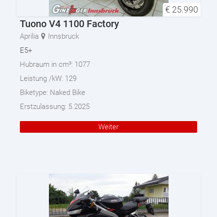
€
25.990
Tuono V4 1100 Factory
Aprilia
Innsbruck
E5+
Hubraum in cm³:
1077
Leistung /kW:
129
Biketype:
Naked Bike
Erstzulassung:
5.2025
Weiter