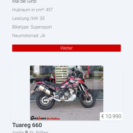
Mai bei Ginzi
Hubraum in cm³:
457
Leistung /kW:
35
Biketype:
Supersport
Neumotorrad:
JA
Weiter
€
10.990
Tuareg 660
Aprilia
St. Pölten