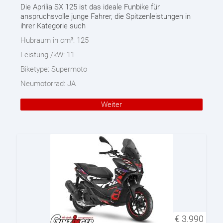
Die Aprilia SX 125 ist das ideale Funbike für
anspruchsvolle junge Fahrer, die Spitzenleistungen in
ihrer Kategorie such
Hubraum in cm³:
125
Leistung /kW:
11
Biketype:
Supermoto
Neumotorrad:
JA
Weiter
€
3.990