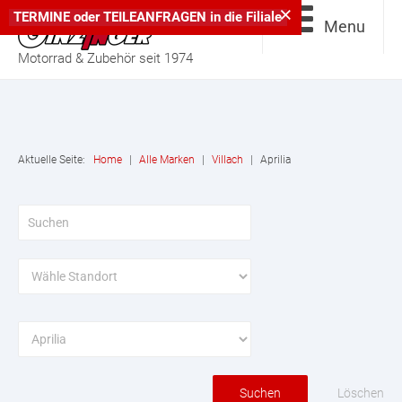
×
TERMINE
oder
TEILEANFRAGEN
in die
Filiale
Menu
Motorrad & Zubehör seit 1974
Aktuelle Seite:
Home
|
Alle Marken
|
Villach
|
Aprilia
Löschen
Suchen