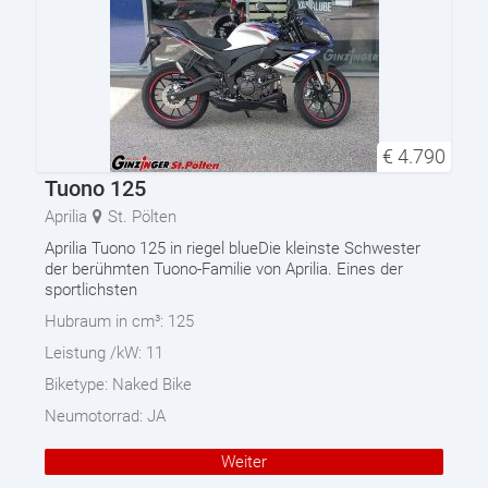
€
4.790
Tuono 125
Aprilia
St. Pölten
Aprilia Tuono 125 in riegel blueDie kleinste Schwester
der berühmten Tuono-Familie von Aprilia. Eines der
sportlichsten
Hubraum in cm³:
125
Leistung /kW:
11
Biketype:
Naked Bike
Neumotorrad:
JA
Weiter