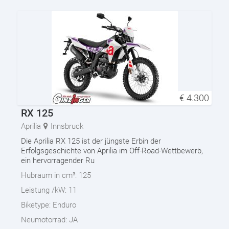
€
4.300
RX 125
Aprilia
Innsbruck
Die Aprilia RX 125 ist der jüngste Erbin der
Erfolgsgeschichte von Aprilia im Off-Road-Wettbewerb,
ein hervorragender Ru
Hubraum in cm³:
125
Leistung /kW:
11
Biketype:
Enduro
Neumotorrad:
JA