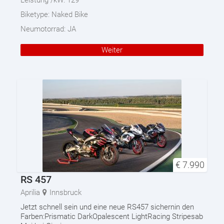
Leistung /kW:
129
Biketype:
Naked Bike
Neumotorrad:
JA
Weiter
€
7.990
RS 457
Aprilia
Innsbruck
Jetzt schnell sein und eine neue RS457 sichernin den
Farben:Prismatic DarkOpalescent LightRacing Stripesab