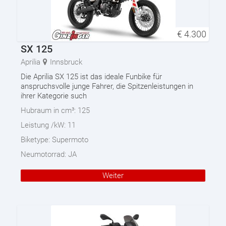
€
4.300
SX 125
Aprilia
Innsbruck
Die Aprilia SX 125 ist das ideale Funbike für
anspruchsvolle junge Fahrer, die Spitzenleistungen in
ihrer Kategorie such
Hubraum in cm³:
125
Leistung /kW:
11
Biketype:
Supermoto
Neumotorrad:
JA
Weiter