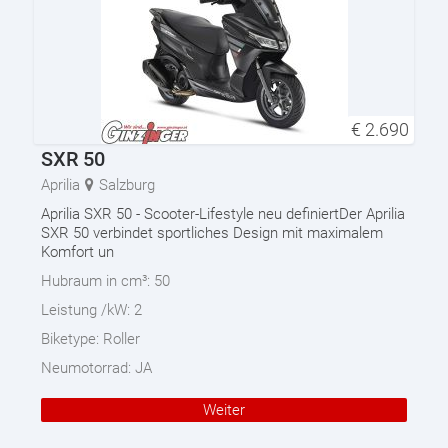
€
2.690
SXR 50
Aprilia
Salzburg
Aprilia SXR 50 - Scooter-Lifestyle neu definiertDer Aprilia
SXR 50 verbindet sportliches Design mit maximalem
Komfort un
Hubraum in cm³:
50
Leistung /kW:
2
Biketype:
Roller
Neumotorrad:
JA
Weiter