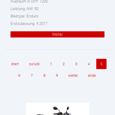
Hubraum in cm³:
1200
Leistung /kW:
92
Biketype:
Enduro
Erstzulassung:
4.2017
Weiter
start
zurück
1
2
3
4
5
6
7
8
9
weiter
ende