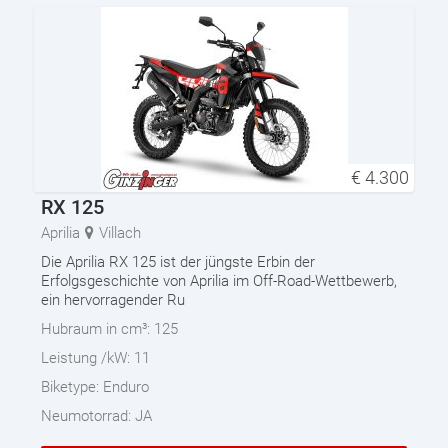
€
4.300
RX 125
Aprilia
Villach
Die Aprilia RX 125 ist der jüngste Erbin der
Erfolgsgeschichte von Aprilia im Off-Road-Wettbewerb,
ein hervorragender Ru
Hubraum in cm³:
125
Leistung /kW:
11
Biketype:
Enduro
Neumotorrad:
JA