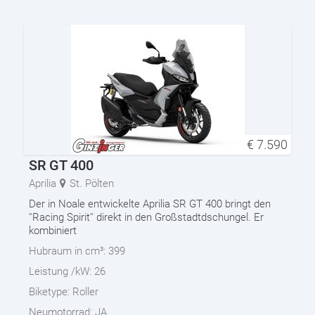
€
7.590
SR GT 400
Aprilia
St. Pölten
Der in Noale entwickelte Aprilia SR GT 400 bringt den
''Racing Spirit'' direkt in den Großstadtdschungel. Er
kombiniert
Hubraum in cm³:
399
Leistung /kW:
26
Biketype:
Roller
Neumotorrad:
JA