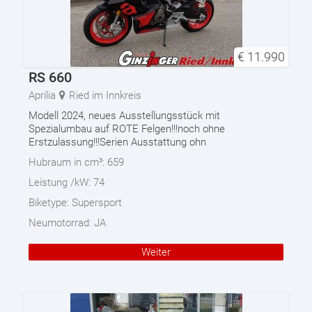
€
11.990
RS 660
Aprilia
Ried im Innkreis
Modell 2024, neues Ausstellungsstück mit
Spezialumbau auf ROTE Felgen!!!noch ohne
Erstzulassung!!!Serien Ausstattung ohn
Hubraum in cm³:
659
Leistung /kW:
74
Biketype:
Supersport
Neumotorrad:
JA
Weiter