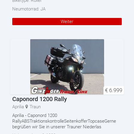
Biketype:
Roller
Neumotorrad:
JA
Weiter
€
6.999
Caponord 1200 Rally
Aprilia
Traun
Aprilia - Caponord 1200
RallyABSTraktionskontrolleSeitenkofferTopcaseGerne
begrüßen wir Sie in unserer Trauner Niederlas