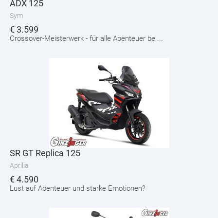
ADX 125
Sym
€
3.599
Crossover-Meisterwerk - für alle Abenteuer be ...
SR GT Replica 125
Aprilia
€
4.590
Lust auf Abenteuer und starke Emotionen?