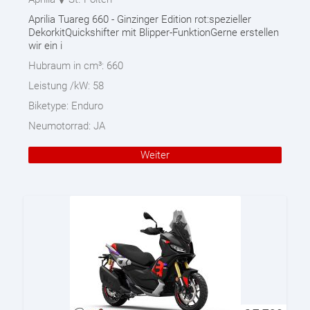
Aprilia Tuareg 660 - Ginzinger Edition rot:spezieller
DekorkitQuickshifter mit Blipper-FunktionGerne erstellen
wir ein i
Hubraum in cm³:
660
Leistung /kW:
58
Biketype:
Enduro
Neumotorrad:
JA
Weiter