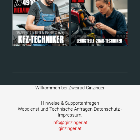
Willkommen bei Zweirad Ginzinger
Hinweise & Supportanfragen
Webdienst und Technische Anfragen Datenschutz -
Impressum.
info@ginzinger.at
ginzinger.at