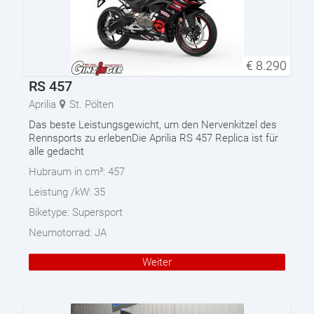
€
8.290
RS 457
Aprilia
St. Pölten
Das beste Leistungsgewicht, um den Nervenkitzel des
Rennsports zu erlebenDie Aprilia RS 457 Replica ist für
alle gedacht
Hubraum in cm³:
457
Leistung /kW:
35
Biketype:
Supersport
Neumotorrad:
JA
Weiter