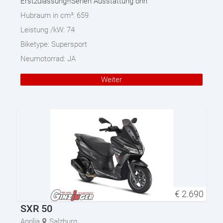
Erstzulassung!!!Serien Ausstattung ohn
Hubraum in cm³:
659
Leistung /kW:
74
Biketype:
Supersport
Neumotorrad:
JA
Weiter
€
2.690
SXR 50
Aprilia
Salzburg