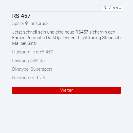
€
7.990
RS 457
Aprilia
Innsbruck
Jetzt schnell sein und eine neue RS457 sichernin den
Farben:Prismatic DarkOpalescent LightRacing Stripesab
Mai bei Ginzi
Hubraum in cm³:
457
Leistung /kW:
35
Biketype:
Supersport
Neumotorrad:
JA
Weiter