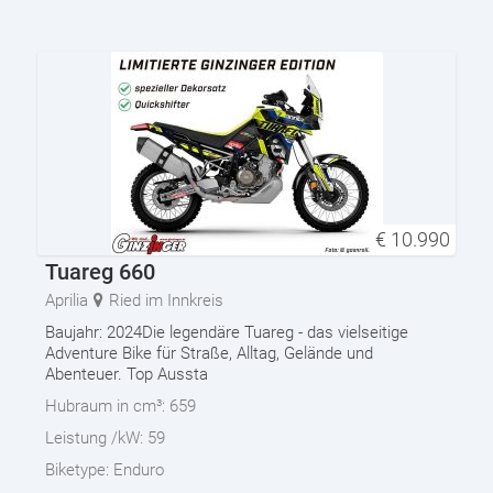
€
10.990
Tuareg 660
Aprilia
Ried im Innkreis
Baujahr: 2024Die legendäre Tuareg - das vielseitige
Adventure Bike für Straße, Alltag, Gelände und
Abenteuer. Top Aussta
Hubraum in cm³:
659
Leistung /kW:
59
Biketype:
Enduro