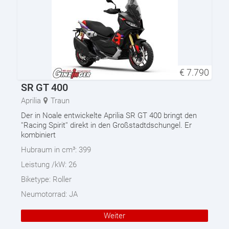
€
7.790
SR GT 400
Aprilia
Traun
Der in Noale entwickelte Aprilia SR GT 400 bringt den
''Racing Spirit'' direkt in den Großstadtdschungel. Er
kombiniert
Hubraum in cm³:
399
Leistung /kW:
26
Biketype:
Roller
Neumotorrad:
JA
Weiter