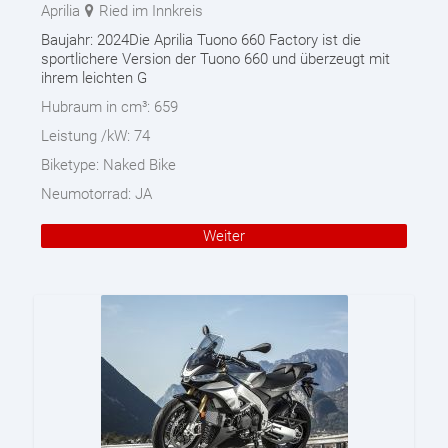
Aprilia
Ried im Innkreis
Baujahr: 2024Die Aprilia Tuono 660 Factory ist die
sportlichere Version der Tuono 660 und überzeugt mit
ihrem leichten G
Hubraum in cm³:
659
Leistung /kW:
74
Biketype:
Naked Bike
Neumotorrad:
JA
Weiter