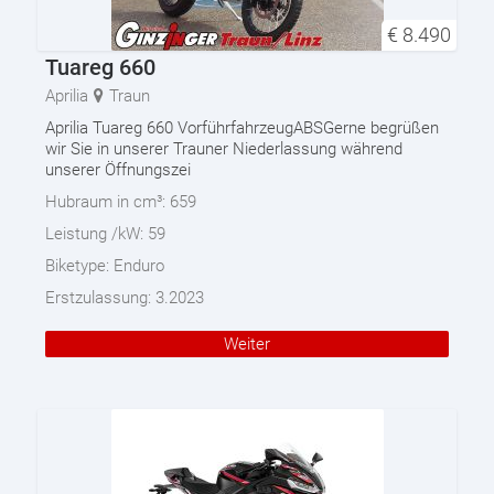
€
8.490
Tuareg 660
Aprilia
Traun
Aprilia Tuareg 660 VorführfahrzeugABSGerne begrüßen
wir Sie in unserer Trauner Niederlassung während
unserer Öffnungszei
Hubraum in cm³:
659
Leistung /kW:
59
Biketype:
Enduro
Erstzulassung:
3.2023
Weiter