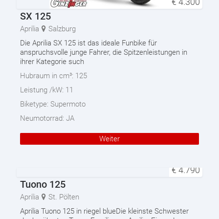
€
4.300
SX 125
Aprilia
Salzburg
Die Aprilia SX 125 ist das ideale Funbike für
anspruchsvolle junge Fahrer, die Spitzenleistungen in
ihrer Kategorie such
Hubraum in cm³:
125
Leistung /kW:
11
Biketype:
Supermoto
Neumotorrad:
JA
Weiter
€
4.790
Tuono 125
Aprilia
St. Pölten
Aprilia Tuono 125 in riegel blueDie kleinste Schwester