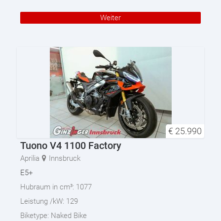
Weiter
€
25.990
Tuono V4 1100 Factory
Aprilia
Innsbruck
E5+
Hubraum in cm³:
1077
Leistung /kW:
129
Biketype:
Naked Bike