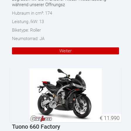
während unserer Öffnungsz
Hubraum in cm³:
174
Leistung /kW:
13
Biketype:
Roller
Neumotorrad:
JA
Weiter
€
11.990
Tuono 660 Factory