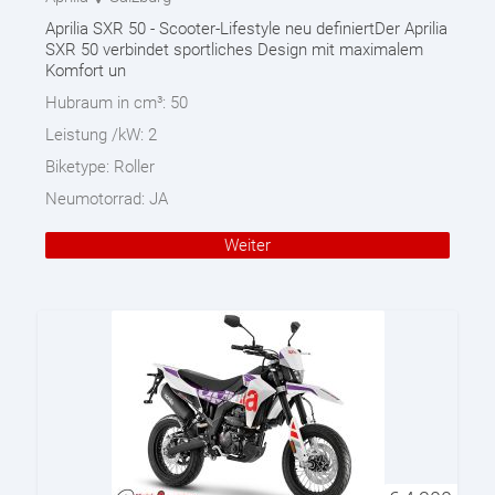
Aprilia SXR 50 - Scooter-Lifestyle neu definiertDer Aprilia
SXR 50 verbindet sportliches Design mit maximalem
Komfort un
Hubraum in cm³:
50
Leistung /kW:
2
Biketype:
Roller
Neumotorrad:
JA
Weiter