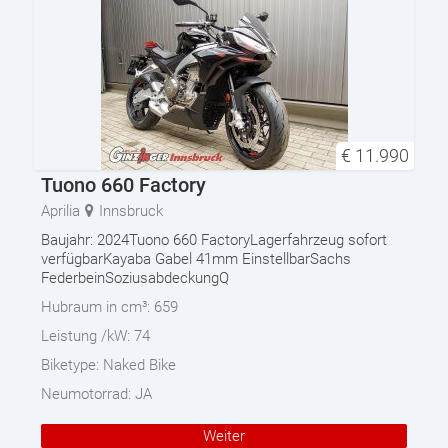
€
11.990
Tuono 660 Factory
Aprilia
Innsbruck
Baujahr: 2024Tuono 660 FactoryLagerfahrzeug sofort
verfügbarKayaba Gabel 41mm EinstellbarSachs
FederbeinSoziusabdeckungQ
Hubraum in cm³:
659
Leistung /kW:
74
Biketype:
Naked Bike
Neumotorrad:
JA
Weiter