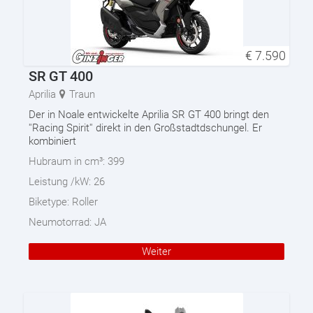
€
7.590
SR GT 400
Aprilia
Traun
Der in Noale entwickelte Aprilia SR GT 400 bringt den
''Racing Spirit'' direkt in den Großstadtdschungel. Er
kombiniert
Hubraum in cm³:
399
Leistung /kW:
26
Biketype:
Roller
Neumotorrad:
JA
Weiter