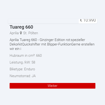
€
10.990
Tuareg 660
Aprilia
St. Pölten
Aprilia Tuareg 660 - Ginzinger Edition rot:spezieller
DekorkitQuickshifter mit Blipper-FunktionGerne erstellen
wir ein i
Hubraum in cm³:
660
Leistung /kW:
58
Biketype:
Enduro
Neumotorrad:
JA
Weiter