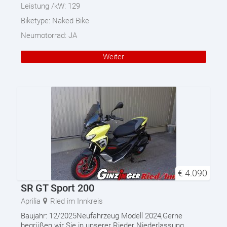
Leistung /kW:
129
Biketype:
Naked Bike
Neumotorrad:
JA
Weiter
€
4.090
SR GT Sport 200
Aprilia
Ried im Innkreis
Baujahr: 12/2025Neufahrzeug Modell 2024,Gerne
begrüßen wir Sie in unserer Rieder Niederlassung