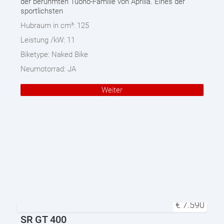
der berühmten Tuono-Familie von Aprilia. Eines der
sportlichsten
Hubraum in cm³:
125
Leistung /kW:
11
Biketype:
Naked Bike
Neumotorrad:
JA
Weiter
€
7.590
SR GT 400