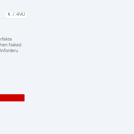
€
7.490
erfekte
lichen Naked
Anforderu