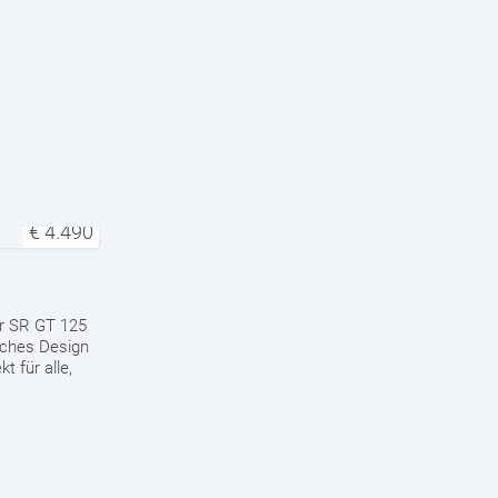
€
4.490
r SR GT 125
iches Design
t für alle,