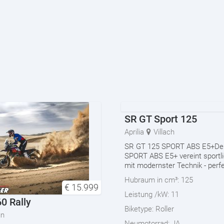
SR GT Sport 125
Aprilia
Villach
SR GT 125 SPORT ABS E5+De
SPORT ABS E5+ vereint sportl
mit modernster Technik - perfek
Hubraum in cm³:
125
€
15.999
Leistung /kW:
11
0 Rally
Biketype:
Roller
un
Neumotorrad:
JA