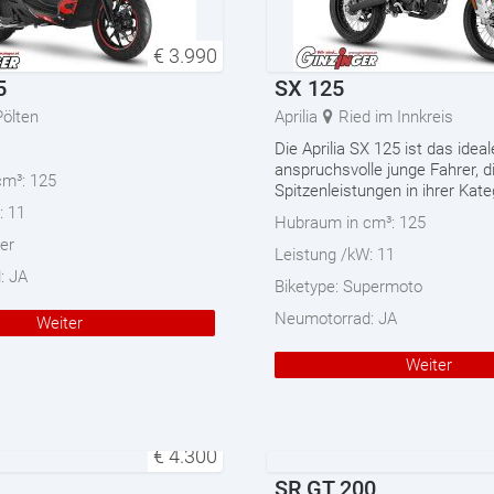
€
3.990
5
SX 125
Pölten
Aprilia
Ried im Innkreis
Die Aprilia SX 125 ist das idea
anspruchsvolle junge Fahrer, d
cm³:
125
Spitzenleistungen in ihrer Kat
:
11
Hubraum in cm³:
125
ler
Leistung /kW:
11
d:
JA
Biketype:
Supermoto
Neumotorrad:
JA
Weiter
Weiter
€
4.300
SR GT 200