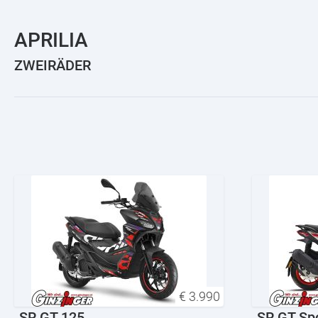
APRILIA
ZWEIRÄDER
€
3.990
SR GT 125
SR GT Sp