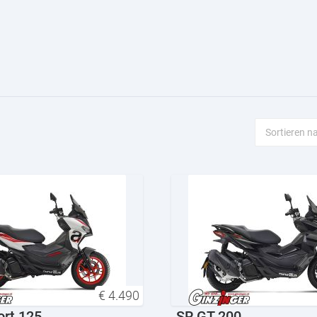
€
4.490
ort 125
SR GT 200