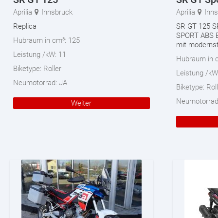
Aprilia
Innsbruck
Aprilia
Inn
Replica
SR GT 125 S
SPORT ABS E5
Hubraum in cm³:
125
mit modernste
Leistung /kW:
11
Hubraum in 
Biketype:
Roller
Leistung /kW
Neumotorrad:
JA
Biketype:
Rol
Neumotorra
Weiter