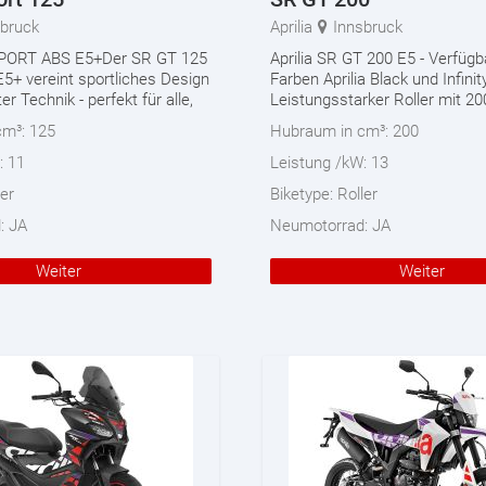
sbruck
Aprilia
Innsbruck
PORT ABS E5+Der SR GT 125
Aprilia SR GT 200 E5 - Verfügb
+ vereint sportliches Design
Farben Aprilia Black und Infinit
r Technik - perfekt für alle,
Leistungsstarker Roller mit 
cm³:
125
Hubraum in cm³:
200
:
11
Leistung /kW:
13
ler
Biketype:
Roller
d:
JA
Neumotorrad:
JA
Weiter
Weiter