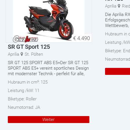
Aprilia
Ried
Die Aprilia R
Erfolgsgeschi
Wettbewerb, 
Hubraum in 
€
4.490
Leistung /kW
SR GT Sport 125
Biketype:
End
Aprilia
St. Pölten
Neumotorra
SR GT 125 SPORT ABS E5+Der SR GT 125
SPORT ABS E5+ vereint sportliches Design
mit modernster Technik - perfekt für alle,
Hubraum in cm³:
125
Leistung /kW:
11
Biketype:
Roller
Neumotorrad:
JA
Weiter