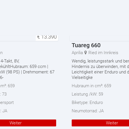
€
13.390
Tuareg 660
un
Aprilia
Ried im Innkreis
 4-Takt, 8V,
Wendig, leistungsstark und ber
gekühltHubraum: 659 ccm |
Hindernis zu überwinden, mit 
 kW (98 PS) | Drehmoment: 67
Leichtigkeit einer Enduro und 
6-
Vielseitigke
cm³:
659
Hubraum in cm³:
659
:
73
Leistung /kW:
59
ersport
Biketype:
Enduro
d:
JA
Neumotorrad:
JA
Weiter
Weiter