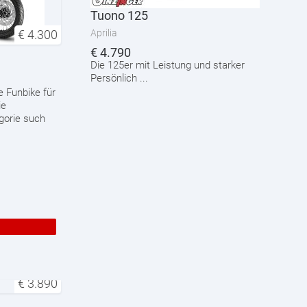
Tuono 125
€
4.300
Aprilia
€
4.790
Die 125er mit Leistung und starker
Persönlich ...
le Funbike für
ie
egorie such
€
3.890