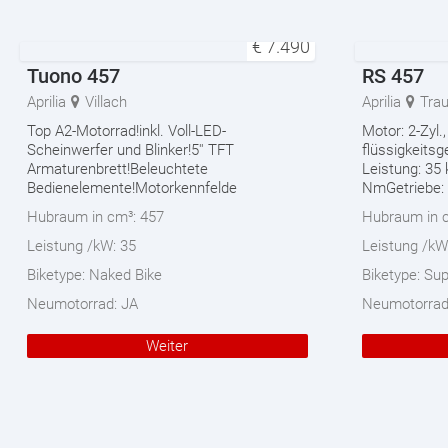
€
7.490
Tuono 457
RS 457
Aprilia
Villach
Aprilia
Tra
Top A2-Motorrad!inkl. Voll-LED-
Motor: 2-Zyl.,
Scheinwerfer und Blinker!5'' TFT
flüssigkeits
Armaturenbrett!Beleuchtete
Leistung: 35
Bedienelemente!Motorkennfelde
NmGetriebe: 
Hubraum in cm³:
457
Hubraum in 
Leistung /kW:
35
Leistung /kW
Biketype:
Naked Bike
Biketype:
Sup
Neumotorrad:
JA
Neumotorra
Weiter