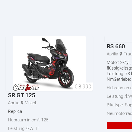
RS 660
Aprilia
Tra
Motor: 2-Zyl.,
flüssigkeits
Leistung: 73
NmGetriebe: 
€
3.990
Hubraum in 
SR GT 125
Leistung /kW
Aprilia
Villach
Biketype:
Sup
Replica
Neumotorra
Hubraum in cm³:
125
Leistung /kW:
11