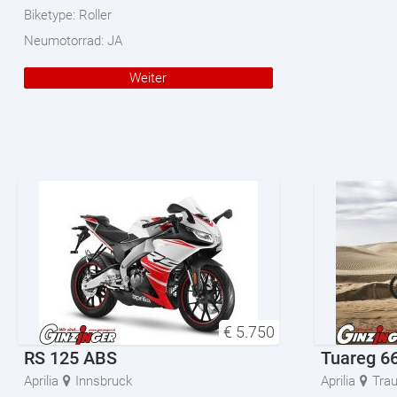
Biketype:
Roller
Neumotorrad:
JA
Weiter
€
5.750
RS 125 ABS
Tuareg 66
Aprilia
Innsbruck
Aprilia
Tra