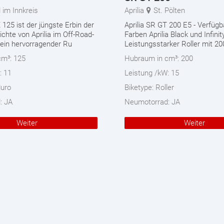
 im Innkreis
Aprilia
St. Pölten
X 125 ist der jüngste Erbin der
Aprilia SR GT 200 E5 - Verfügb
chte von Aprilia im Off-Road-
Farben Aprilia Black und Infinit
ein hervorragender Ru
Leistungsstarker Roller mit 
cm³:
125
Hubraum in cm³:
200
:
11
Leistung /kW:
15
uro
Biketype:
Roller
d:
JA
Neumotorrad:
JA
Weiter
Weiter