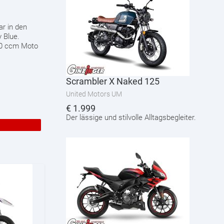
ar in den
y Blue.
200 ccm Moto
Scrambler X Naked 125
United Motors UM
€
1.999
Der lässige und stilvolle Alltagsbegleiter.