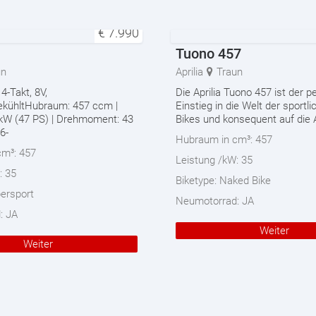
€
7.990
Tuono 457
un
Aprilia
Traun
 4-Takt, 8V,
Die Aprilia Tuono 457 ist der p
gekühltHubraum: 457 ccm |
Einstieg in die Welt der sport
 kW (47 PS) | Drehmoment: 43
Bikes und konsequent auf die 
6-
Hubraum in cm³:
457
cm³:
457
Leistung /kW:
35
:
35
Biketype:
Naked Bike
ersport
Neumotorrad:
JA
d:
JA
Weiter
Weiter