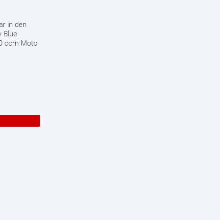
ar in den
y Blue.
200 ccm Moto