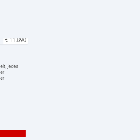
€
11.890
eit, jedes
der
der