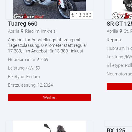
€
13.380
Tuareg 660
SR GT 12
Aprilia
Ried im Innkreis
Aprilia
St. 
Angebot für Ausstellungsfahrzeug mit
Replica
Tageszulassung, 0 Kilometer,statt regulär
Hubraum in 
17.380,-- im Angebot für 13.380,--inklusi
Leistung /kW
Hubraum in cm³:
659
Biketype:
Rol
Leistung /kW:
59
Neumotorra
Biketype:
Enduro
Erstzulassung:
12.2024
Weiter
RX 125