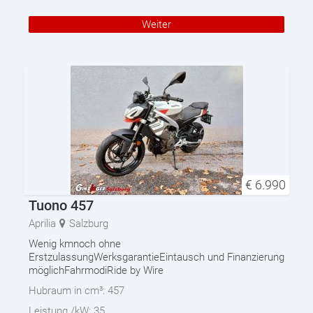
Weiter
€
6.990
Tuono 457
Aprilia
Salzburg
Wenig kmnoch ohne
ErstzulassungWerksgarantieEintausch und Finanzierung
möglichFahrmodiRide by Wire
Hubraum in cm³:
457
Leistung /kW:
35