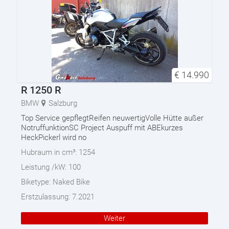
€
14.990
R 1250 R
BMW
Salzburg
Top Service gepflegtReifen neuwertigVolle Hütte außer
NotruffunktionSC Project Auspuff mit ABEkurzes
HeckPickerl wird no
Hubraum in cm³:
1254
Leistung /kW:
100
Biketype:
Naked Bike
Erstzulassung:
7.2021
Weiter