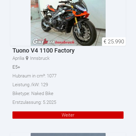
€
25.990
Tuono V4 1100 Factory
Aprilia
Innsbruck
E5+
Hubraum in cm³:
1077
Leistung /kW:
129
Biketype:
Naked Bike
Erstzulassung:
5.2025
Weiter