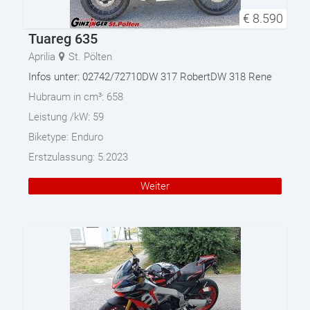
€
8.590
Tuareg 635
Aprilia
St. Pölten
Infos unter: 02742/72710DW 317 RobertDW 318 Rene
Hubraum in cm³:
658
Leistung /kW:
59
Biketype:
Enduro
Erstzulassung:
5.2023
Weiter