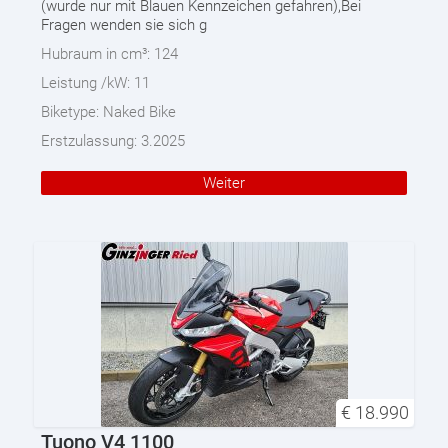
(wurde nur mit Blauen Kennzeichen gefahren),Bei
Fragen wenden sie sich g
Hubraum in cm³:
124
Leistung /kW:
11
Biketype:
Naked Bike
Erstzulassung:
3.2025
Weiter
€
18.990
Tuono V4 1100