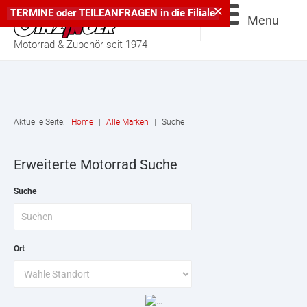
×
TERMINE
oder
TEILEANFRAGEN
in die
Filiale
Menu
Motorrad & Zubehör seit 1974
Aktuelle Seite:
Home
|
Alle Marken
|
Suche
Erweiterte Motorrad Suche
Suche
Ort