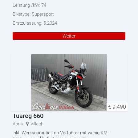
Leistung /kW:
74
Biketype:
Supersport
Erstzulassung:
5.2024
Weiter
€
9.490
Tuareg 660
Aprilia
Villach
inkl. Werksgarantie!Top Vorführer mit wenig KM! -