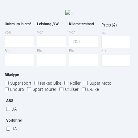
Hubraum in cm³
Leistung /kW
Kilometerstand
Preis (€)
Von
Von
Von
von
Bis
Bis
Bis
bis
Biketype
Supersport
Naked Bike
Roller
Super Moto
Enduro
Sport Tourer
Cruiser
E-Bike
ABS
JA
Vorführer
JA