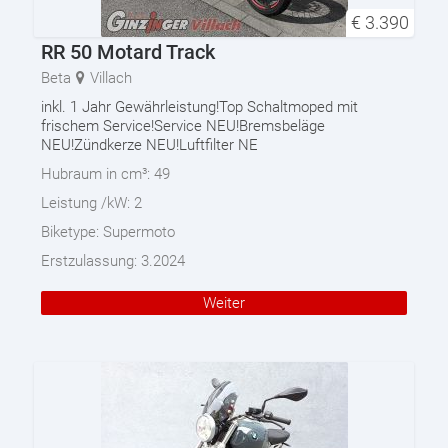
€
3.390
RR 50 Motard Track
Beta
Villach
inkl. 1 Jahr Gewährleistung!Top Schaltmoped mit
frischem Service!Service NEU!Bremsbeläge
NEU!Zündkerze NEU!Luftfilter NE
Hubraum in cm³:
49
Leistung /kW:
2
Biketype:
Supermoto
Erstzulassung:
3.2024
Weiter