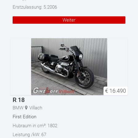
Erstzulassung:
5.2006
Weiter
€
16.490
R 18
BMW
Villach
First Edition
Hubraum in cm³:
1802
Leistung /kW:
67