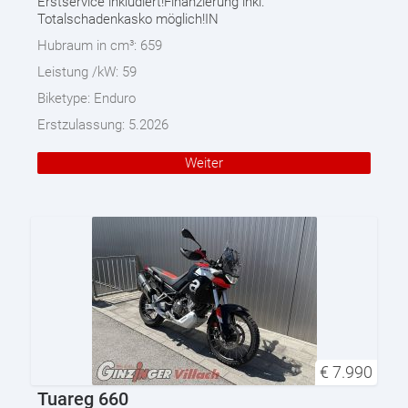
Erstservice inkludiert!Finanzierung inkl.
Totalschadenkasko möglich!IN
Hubraum in cm³:
659
Leistung /kW:
59
Biketype:
Enduro
Erstzulassung:
5.2026
Weiter
€
7.990
Tuareg 660