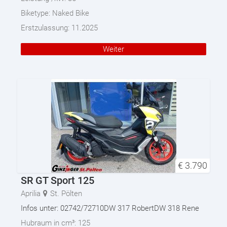
Biketype:
Naked Bike
Erstzulassung:
11.2025
Weiter
€
3.790
SR GT Sport 125
Aprilia
St. Pölten
Infos unter: 02742/72710DW 317 RobertDW 318 Rene
Hubraum in cm³:
125