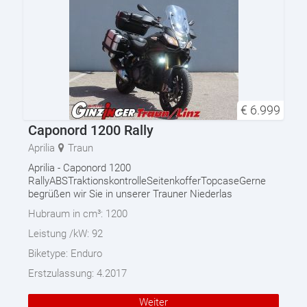
€
6.999
Caponord 1200 Rally
Aprilia
Traun
Aprilia - Caponord 1200
RallyABSTraktionskontrolleSeitenkofferTopcaseGerne
begrüßen wir Sie in unserer Trauner Niederlas
Hubraum in cm³:
1200
Leistung /kW:
92
Biketype:
Enduro
Erstzulassung:
4.2017
Weiter