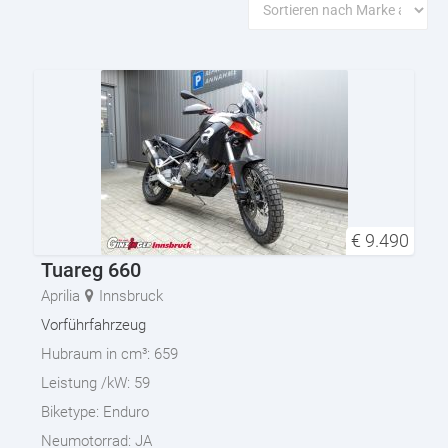
€
9.490
Tuareg 660
Aprilia
Innsbruck
Vorführfahrzeug
Hubraum in cm³:
659
Leistung /kW:
59
Biketype:
Enduro
Neumotorrad:
JA