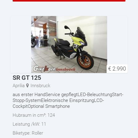
€
2.990
SR GT 125
Aprilia
Innsbruck
aus erster HandService gepflegtLED-BeleuchtungStart-
Stopp-SystemElektronische EinspritzungLCD-
CockpitOptional Smartphone
Hubraum in cm³:
124
Leistung /kW:
11
Biketype:
Roller