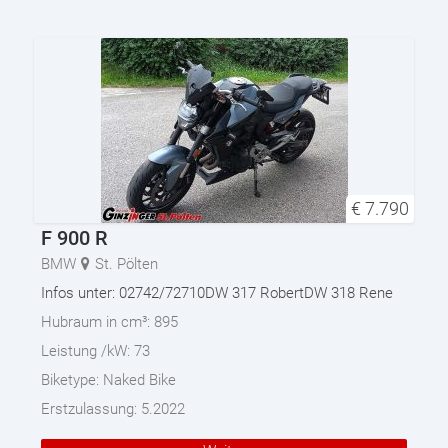
€
7.790
F 900 R
BMW
St. Pölten
Infos unter: 02742/72710DW 317 RobertDW 318 Rene
Hubraum in cm³:
895
Leistung /kW:
73
Biketype:
Naked Bike
Erstzulassung:
5.2022