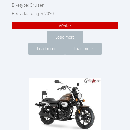
Biketype:
Cruiser
Erstzulassung:
9.2020
Weiter
Load more
Load more
Load more