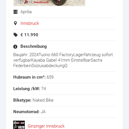
Aprilia
Innsbruck
€
11.990
Beschreibung
Baujahr: 2024Tuono 660 FactoryLagerfahrzeug sofort
verfügbarKayaba Gabel 41mm EinstellbarSachs
FederbeinSoziusabdeckungQ
Hubraum in cm³:
659
Leistung /kW:
74
Biketype:
Naked Bike
Neumotorrad:
JA
Ginzinger Innsbruck