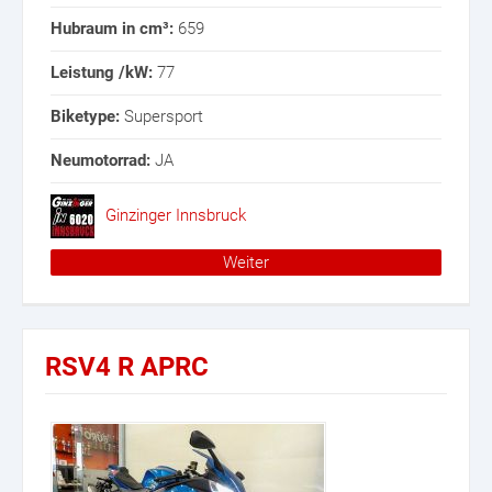
Hubraum in cm³:
659
Leistung /kW:
77
Biketype:
Supersport
Neumotorrad:
JA
Ginzinger Innsbruck
Weiter
RSV4 R APRC