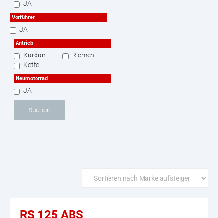
JA
Vorführer
JA
Antrieb
Kardan
Riemen
Kette
Neumotorrad
JA
Suchen
RS 125 ABS