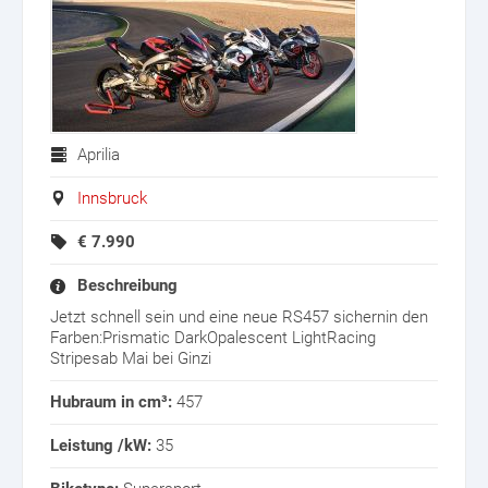
Aprilia
Innsbruck
€
7.990
Beschreibung
Jetzt schnell sein und eine neue RS457 sichernin den
Farben:Prismatic DarkOpalescent LightRacing
Stripesab Mai bei Ginzi
Hubraum in cm³:
457
Leistung /kW:
35