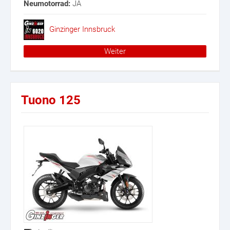
Neumotorrad:
JA
Ginzinger Innsbruck
Weiter
Tuono 125