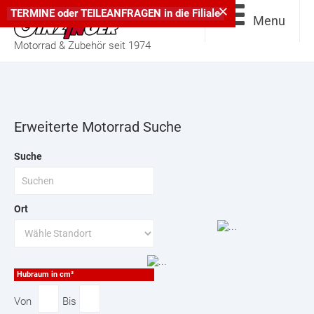
×
TERMINE
oder
TEILEANFRAGEN
in die
Filiale
Menu
Motorrad & Zubehör seit 1974
Erweiterte Motorrad Suche
Suche
Ort
Hubraum in cm³
Von
Bis