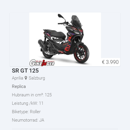
€
3.990
SR GT 125
Aprilia
Salzburg
Replica
Hubraum in cm³:
125
Leistung /kW:
11
Biketype:
Roller
Neumotorrad:
JA