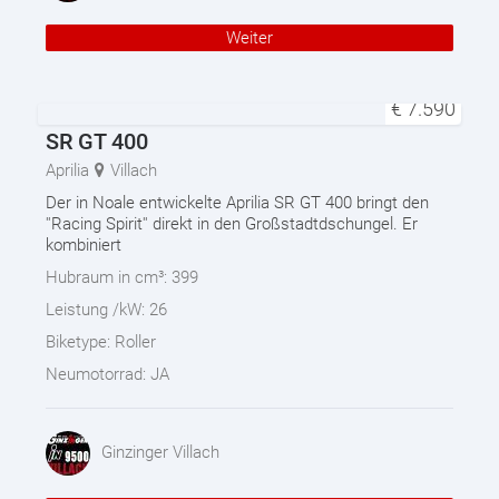
Weiter
€
7.590
SR GT 400
Aprilia
Villach
Der in Noale entwickelte Aprilia SR GT 400 bringt den
''Racing Spirit'' direkt in den Großstadtdschungel. Er
kombiniert
Hubraum in cm³:
399
Leistung /kW:
26
Biketype:
Roller
Neumotorrad:
JA
Ginzinger Villach