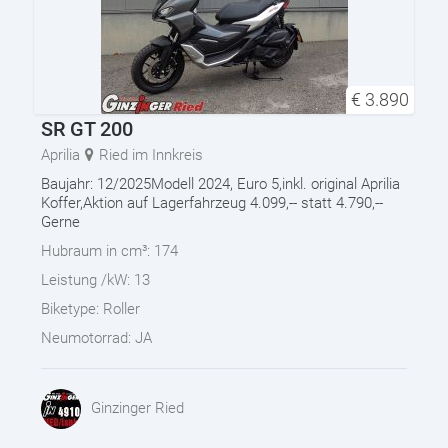
€
3.890
SR GT 200
Aprilia
Ried im Innkreis
Baujahr: 12/2025Modell 2024, Euro 5,inkl. original Aprilia
Koffer,Aktion auf Lagerfahrzeug 4.099,-- statt 4.790,--
Gerne
Hubraum in cm³:
174
Leistung /kW:
13
Biketype:
Roller
Neumotorrad:
JA
Ginzinger Ried