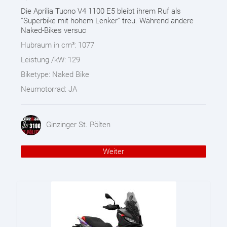
Die Aprilia Tuono V4 1100 E5 bleibt ihrem Ruf als
''Superbike mit hohem Lenker'' treu. Während andere
Naked-Bikes versuc
Hubraum in cm³:
1077
Leistung /kW:
129
Biketype:
Naked Bike
Neumotorrad:
JA
Ginzinger St. Pölten
Weiter