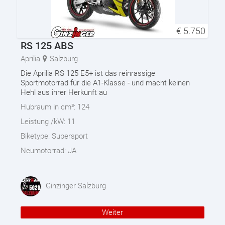
€
5.750
RS 125 ABS
Aprilia
Salzburg
Die Aprilia RS 125 E5+ ist das reinrassige
Sportmotorrad für die A1-Klasse - und macht keinen
Hehl aus ihrer Herkunft au
Hubraum in cm³:
124
Leistung /kW:
11
Biketype:
Supersport
Neumotorrad:
JA
Ginzinger Salzburg
Weiter