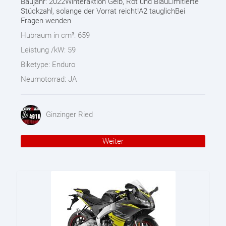
Baujahr: 2022Winteraktion Gelb, Rot und BlauLimitierte
Stückzahl, solange der Vorrat reicht!A2 tauglichBei
Fragen wenden
Hubraum in cm³:
659
Leistung /kW:
59
Biketype:
Enduro
Neumotorrad:
JA
Ginzinger Ried
Weiter