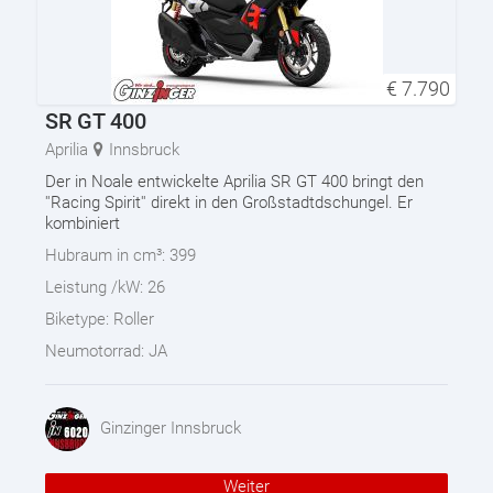
€
7.790
SR GT 400
Aprilia
Innsbruck
Der in Noale entwickelte Aprilia SR GT 400 bringt den
''Racing Spirit'' direkt in den Großstadtdschungel. Er
kombiniert
Hubraum in cm³:
399
Leistung /kW:
26
Biketype:
Roller
Neumotorrad:
JA
Ginzinger Innsbruck
Weiter