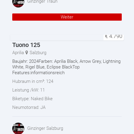
Ginzinger Traun
Weiter
€
4.790
Tuono 125
Aprilia
Salzburg
Baujahr: 2024Farben: Aprilia Black, Arrow Grey, Lightning
White, Rigel Blue, Eclipse BlackTop
Features:informationsreich
Hubraum in cm³:
124
Leistung /kW:
11
Biketype:
Naked Bike
Neumotorrad:
JA
Ginzinger Salzburg