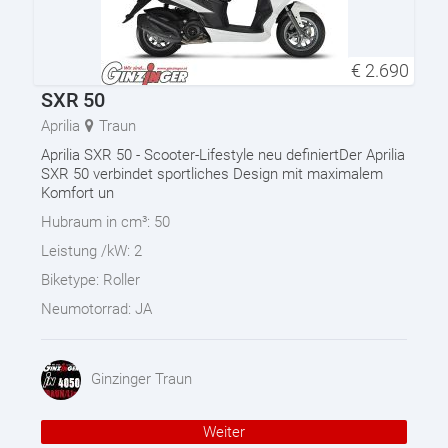
€
2.690
SXR 50
Aprilia
Traun
Aprilia SXR 50 - Scooter-Lifestyle neu definiertDer Aprilia
SXR 50 verbindet sportliches Design mit maximalem
Komfort un
Hubraum in cm³:
50
Leistung /kW:
2
Biketype:
Roller
Neumotorrad:
JA
Ginzinger Traun
Weiter