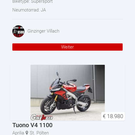
Biketype:
Supersport
Neumotorrad:
JA
Ginzinger Villach
Weiter
€
18.980
Tuono V4 1100
Aprilia
St. Pölten