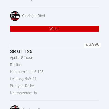
Ginzinger Ried
Weiter
€
3.990
SR GT 125
Aprilia
Traun
Replica
Hubraum in cm³:
125
Leistung /kW:
11
Biketype:
Roller
Neumotorrad:
JA