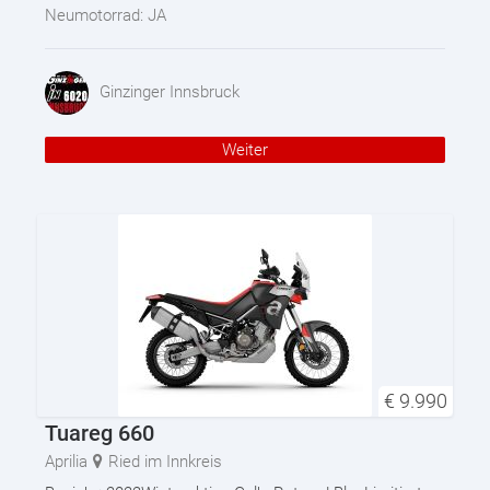
Neumotorrad:
JA
Ginzinger Innsbruck
Weiter
€
9.990
Tuareg 660
Aprilia
Ried im Innkreis