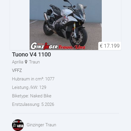
€
17.199
Tuono V4 1100
Aprilia
Traun
VFFZ
Hubraum in cm³:
1077
Leistung /kW:
129
Biketype:
Naked Bike
Erstzulassung:
5.2026
Ginzinger Traun