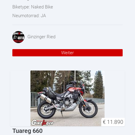
Biketype:
Naked Bike
Neumotorrad:
JA
Ginzinger Ried
Weiter
€
11.890
Tuareg 660