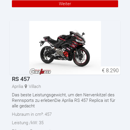
Weiter
€
8.290
RS 457
Aprilia
Villach
Das beste Leistungsgewicht, um den Nervenkitzel des
Rennsports zu erlebenDie Aprilia RS 457 Replica ist für
alle gedacht
Hubraum in cm³:
457
Leistung /kW:
35