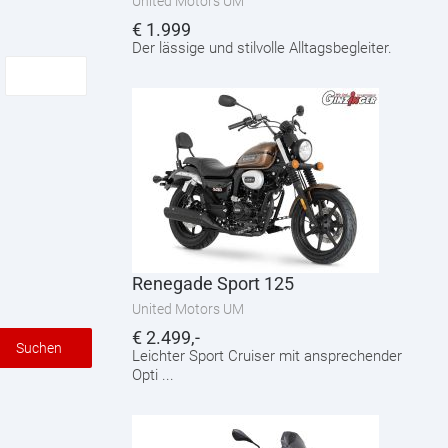
United Motors UM
€
1.999
Der lässige und stilvolle Alltagsbegleiter.
Renegade Sport 125
United Motors UM
€
2.499,-
Suchen
Leichter Sport Cruiser mit ansprechender
Opti ...