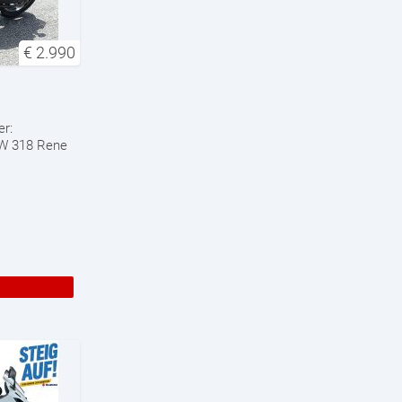
€
2.990
er:
W 318 Rene