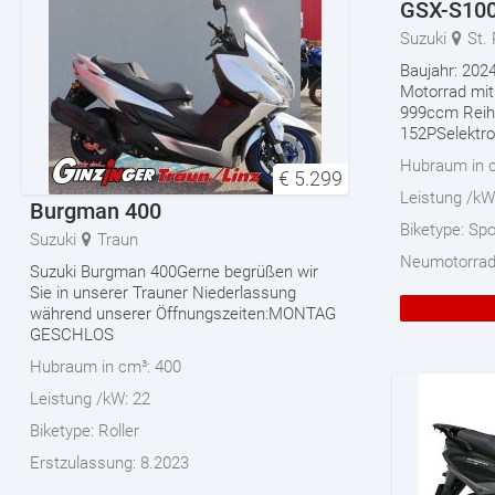
GSX-S10
Suzuki
St.
Baujahr: 202
Motorrad mit
999ccm Reihe
152PSelektr
Hubraum in 
€
5.299
Leistung /kW
Burgman 400
Biketype:
Spo
Suzuki
Traun
Neumotorra
Suzuki Burgman 400Gerne begrüßen wir
Sie in unserer Trauner Niederlassung
während unserer Öffnungszeiten:MONTAG
GESCHLOS
Hubraum in cm³:
400
Leistung /kW:
22
Biketype:
Roller
Erstzulassung:
8.2023