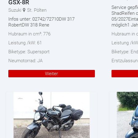
GSX-8R
Service gepf
Suzuki
St. Pölten
ShadReifen c
Infos unter: 02742/72710DW 317
05/2027Einta
RobertDW 318 Rene
möglich1 Jah
Hubraum in cm³:
776
Hubraum in 
Leistung /kW:
61
Leistung /kW
Biketype:
Supersport
Biketype:
End
Neumotorrad:
JA
Erstzulassun
Weiter