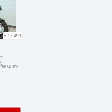
€
17.499
er-
d
fter up and