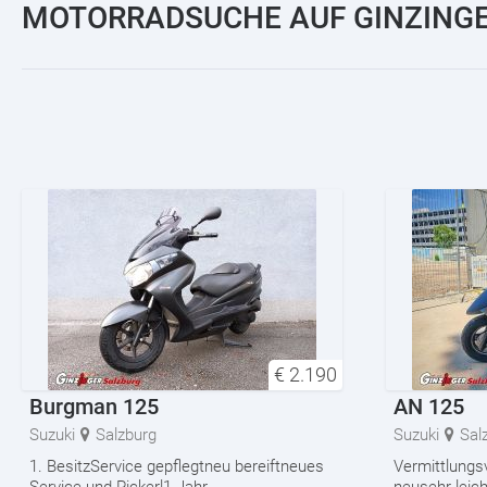
MOTORRADSUCHE AUF GINZINGE
€
2.190
Burgman 125
AN 125
Suzuki
Salzburg
Suzuki
Sal
1. BesitzService gepflegtneu bereiftneues
Vermittlungs