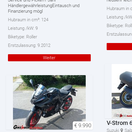
Service und Pickerl1 Jahr
neusehr leic
HändlergewährleistungEintausch und
Hubraum in 
Finanzierung mögl
Leistung /kW
Hubraum in cm³:
124
Biketype:
Rol
Leistung /kW:
9
Erstzulassun
Biketype:
Roller
Erstzulassung:
9.2012
Weiter
V-Strom 
€
9.990
Suzuki
Sal