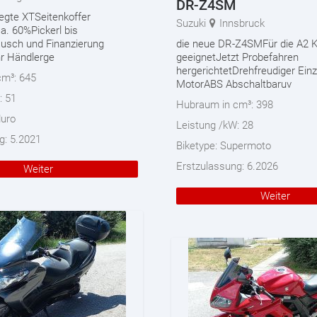
DR-Z4SM
legte XTSeitenkoffer
Suzuki
Innsbruck
a. 60%Pickerl bis
usch und Finanzierung
die neue DR-Z4SMFür die A2 
r Händlerge
geeignetJetzt Probefahren
hergerichtetDrehfreudiger Einz
cm³:
645
MotorABS Abschaltbaruv
:
51
Hubraum in cm³:
398
uro
Leistung /kW:
28
g:
5.2021
Biketype:
Supermoto
Erstzulassung:
6.2026
Weiter
Weiter