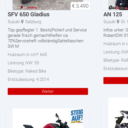
€
3.490
SFV 650 Gladius
AN 125
Suzuki
Salzburg
Suzuki
St.
Top gepflegter 1. BesitzPickerl und Service
Infos unter:
gerade frisch gemachtReifen ca.
RobertDW 3
70%Serviceheft vollständigSatteltaschen
Hubraum in 
SW M
Leistung /kW
Hubraum in cm³:
645
Biketype:
Rol
Leistung /kW:
53
Erstzulassun
Biketype:
Naked Bike
Erstzulassung:
4.2014
Weiter