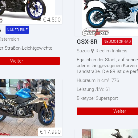
€
4.590
5
NAKED BIKE
Österreich
GSX-8R
NEUMOTORRAD
der Straßen-Leichtgewichte.
Suzuki
Ried im Innkreis
Egal ob in der Stadt, auf schn
Weiter
oder in langgezogenen Kurven 
Landstraße. Die 8R ist die pe
Hubraum in cm³:
776
Leistung /kW:
61
Biketype:
Supersport
Weiter
€
17.990