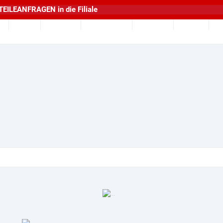
TEILEANFRAGEN
in die
Filiale
Alle
Aprilia
Kawasaki
Suzuki
Vent