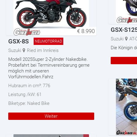
GSX-S12
€
8.990
Suzuki
AT-
GSX-8S
NEUMOTORRAD
Die Königin 
Suzuki
Ried im Innkreis
Modell 2025Super 2-Zylinder Nakedbike.
Probefahrt bei Terminvereinbarung gerne
möglich mit unseren
Vorführmodellen.Fahrz
Hubraum in cm³:
776
Leistung /kW:
61
Biketype:
Naked Bike
Weiter