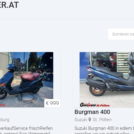
R.AT
€
999
Burgman 400
zburg
Suzuki
St. Pölten
verkaufService frischReifen
Suzuki Burgman 400 in edlem 