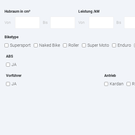
Hubraum in cm³
Leistung /kW
Von
Bis
Von
Bis
Biketype
Supersport
Naked Bike
Roller
Super Moto
Enduro
ABS
JA
Vorführer
Antrieb
JA
Kardan
R