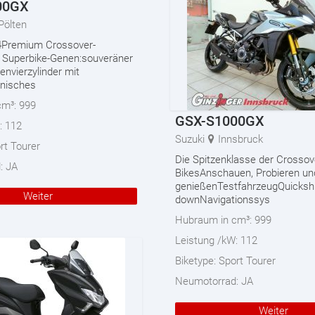
00GX
 Pölten
4Premium Crossover-
 Superbike-Genen:souveräner
nvierzylinder mit
onisches
cm³:
999
GSX-S1000GX
:
112
Suzuki
Innsbruck
rt Tourer
Die Spitzenklasse der Crossov
d:
JA
BikesAnschauen, Probieren un
genießenTestfahrzeugQuickshi
Weiter
downNavigationssys
Hubraum in cm³:
999
Leistung /kW:
112
Biketype:
Sport Tourer
Neumotorrad:
JA
Weiter