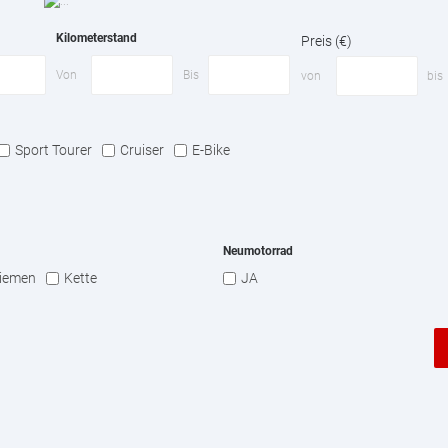
Kilometerstand
Preis (€)
Von
Bis
von
bis
Sport Tourer
Cruiser
E-Bike
Neumotorrad
iemen
Kette
JA