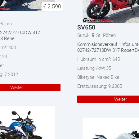
€
2.590
 Pölten
SV650
 02742/72710DW 317
Suzuki
St. Pölten
18 Rene
Kommisionsverkauf !!Infos unt
cm³:
400
02742/72710DW 317 RobertD
:
24
Hubraum in cm³:
645
ler
Leistung /kW:
35
g:
7.2012
Biketype:
Naked Bike
Erstzulassung:
9.2005
Weiter
Weiter