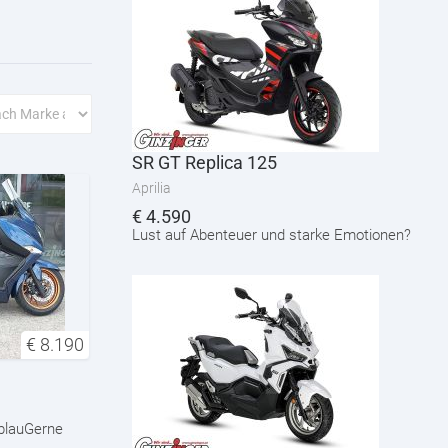
SR GT Replica 125
Aprilia
€
4.590
Lust auf Abenteuer und starke Emotionen?
€
8.190
blauGerne