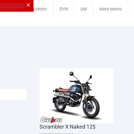
×
Yamaha
Beta Motor
SYM
UM
Moto Morini
Scrambler X Naked 125