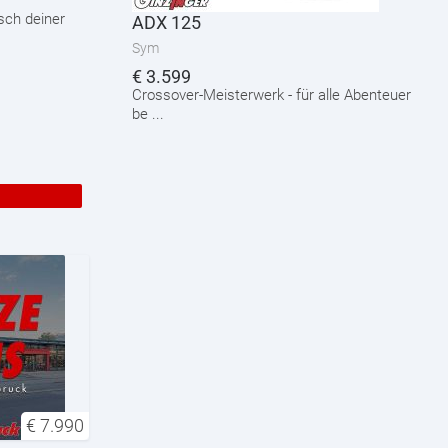
sch deiner
ADX 125
Sym
€
3.599
Crossover-Meisterwerk - für alle Abenteuer
be ...
€
7.990