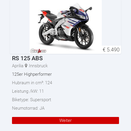
€
5.490
RS 125 ABS
Aprilia
Innsbruck
125er Highperformer
Hubraum in cm³:
124
Leistung /kW:
11
Biketype:
Supersport
Neumotorrad:
JA
Weiter