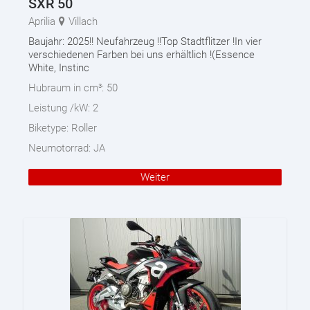
SXR 50
Aprilia
Villach
Baujahr: 2025!! Neufahrzeug !!Top Stadtflitzer !In vier
verschiedenen Farben bei uns erhältlich !(Essence
White, Instinc
Hubraum in cm³:
50
Leistung /kW:
2
Biketype:
Roller
Neumotorrad:
JA
Weiter