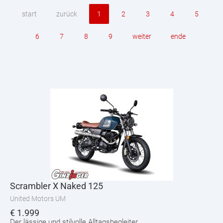
start
zurück
1
2
3
4
5
6
7
8
9
weiter
ende
Scrambler X Naked 125
United Motors UM
€
1.999
Der lässige und stilvolle Alltagsbegleiter.