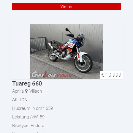
Weiter
€
10.999
Tuareg 660
Aprilia
Villach
AKTION
Hubraum in cm³:
659
Leistung /kW:
59
Biketype:
Enduro