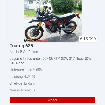
€
15.999
Tuareg 635
Aprilia
St. Pölten
Lagernd !!Infos unter: 02742/72710DW 317 RobertDW
318 Rene
Hubraum in cm³:
658
Leistung /kW:
59
Biketype:
Enduro
Neumotorrad:
JA
Weiter