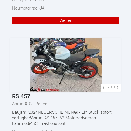
Neumotorrad:
JA
Weiter
€
7.990
RS 457
Aprilia
St. Pölten
Baujahr: 2024NEUERSCHEINUNG! - Ein Stück sofort
verfügbar!Aprilia RS 457:-A2 Motorradversch.
FahrmodiABS, Traktionskontr