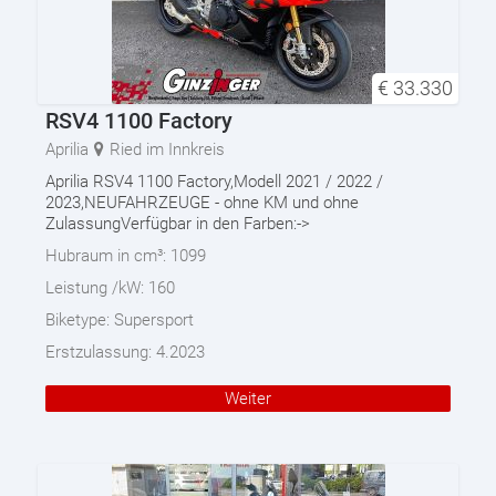
€
33.330
RSV4 1100 Factory
Aprilia
Ried im Innkreis
Aprilia RSV4 1100 Factory,Modell 2021 / 2022 /
2023,NEUFAHRZEUGE - ohne KM und ohne
ZulassungVerfügbar in den Farben:->
Hubraum in cm³:
1099
Leistung /kW:
160
Biketype:
Supersport
Erstzulassung:
4.2023
Weiter