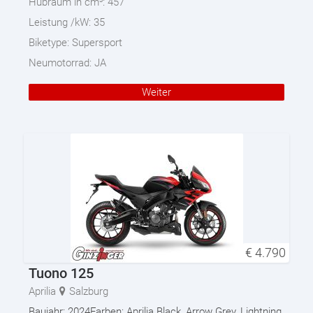
Hubraum in cm³:
457
Leistung /kW:
35
Biketype:
Supersport
Neumotorrad:
JA
Weiter
€
4.790
Tuono 125
Aprilia
Salzburg
Baujahr: 2024Farben: Aprilia Black, Arrow Grey, Lightning