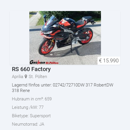
€
15.990
RS 660 Factory
Aprilia
St. Pölten
Lagernd !!Infos unter: 02742/72710DW 317 RobertDW
318 Rene
Hubraum in cm³:
659
Leistung /kW:
77
Biketype:
Supersport
Neumotorrad:
JA