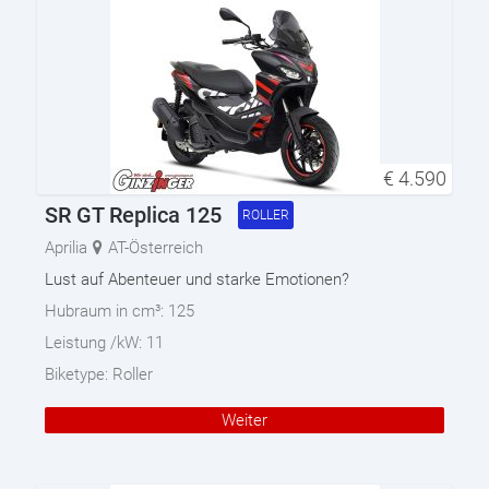
€
4.590
SR GT Replica 125
ROLLER
Aprilia
AT-Österreich
Lust auf Abenteuer und starke Emotionen?
Hubraum in cm³:
125
Leistung /kW:
11
Biketype:
Roller
Weiter