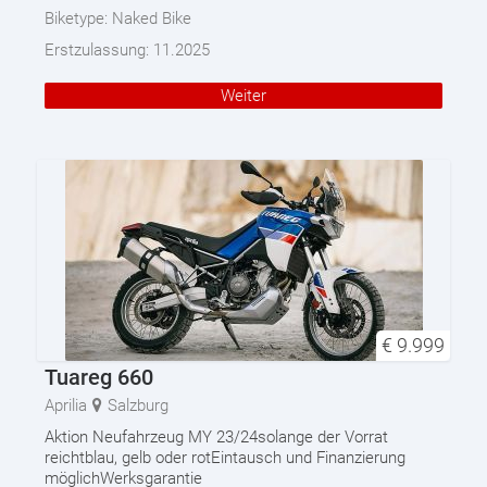
Biketype:
Naked Bike
Erstzulassung:
11.2025
Weiter
€
9.999
Tuareg 660
Aprilia
Salzburg
Aktion Neufahrzeug MY 23/24solange der Vorrat
reichtblau, gelb oder rotEintausch und Finanzierung
möglichWerksgarantie