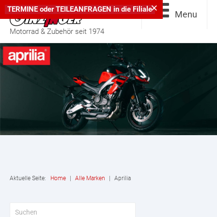
×
TERMINE
oder
TEILEANFRAGEN
in die
Filiale
Menu
Motorrad & Zubehör seit 1974
Aktuelle Seite:
Home
|
Alle Marken
|
Aprilia