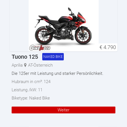
€
4.790
Tuono 125
NAKED BIKE
Aprilia
AT-Österreich
Die 125er mit Leistung und starker Persönlichkeit.
Hubraum in cm³:
124
Leistung /kW:
11
Biketype:
Naked Bike
Weiter