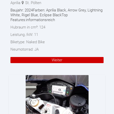
Aprilia
St. Pölten
Baujahr: 2024Farben: Aprilia Black, Arrow Grey, Lightning
White, Rigel Blue, Eclipse BlackTop
Features:informationsreich
Hubraum in cm³:
124
Leistung /kW:
11
Biketype:
Naked Bike
Neumotorrad:
JA
Weiter