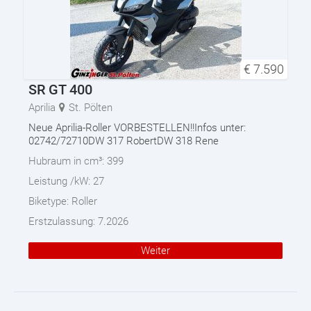
€
7.590
SR GT 400
Aprilia
St. Pölten
Neue Aprilia-Roller VORBESTELLEN!!Infos unter:
02742/72710DW 317 RobertDW 318 Rene
Hubraum in cm³:
399
Leistung /kW:
27
Biketype:
Roller
Erstzulassung:
7.2026
Weiter