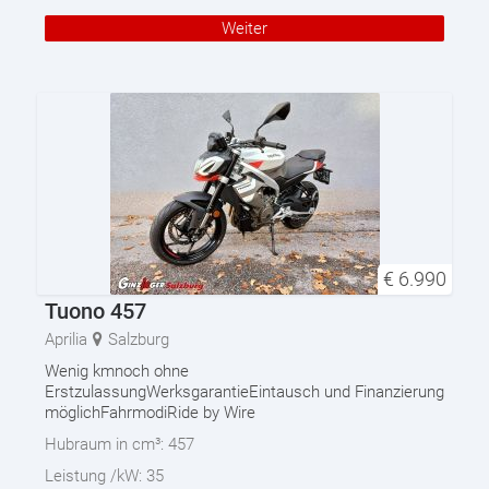
Weiter
€
6.990
Tuono 457
Aprilia
Salzburg
Wenig kmnoch ohne
ErstzulassungWerksgarantieEintausch und Finanzierung
möglichFahrmodiRide by Wire
Hubraum in cm³:
457
Leistung /kW:
35