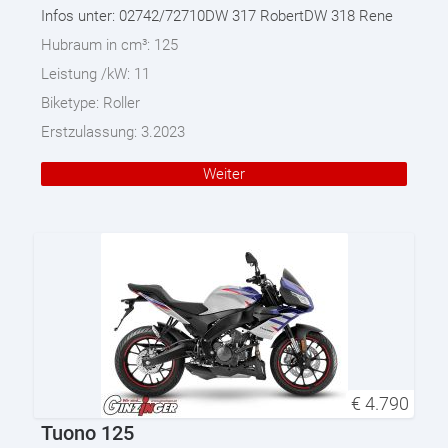
Infos unter: 02742/72710DW 317 RobertDW 318 Rene
Hubraum in cm³:
125
Leistung /kW:
11
Biketype:
Roller
Erstzulassung:
3.2023
Weiter
€
4.790
Tuono 125