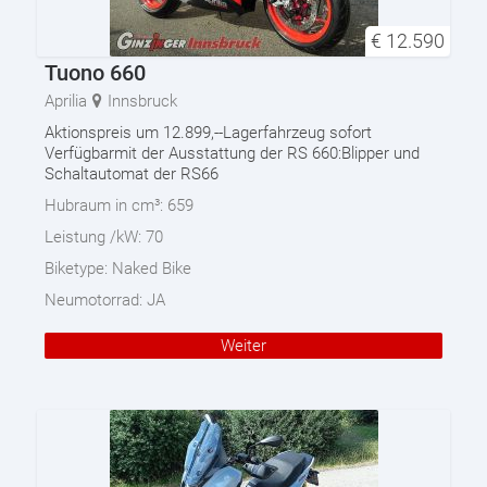
€
12.590
Tuono 660
Aprilia
Innsbruck
Aktionspreis um 12.899,--Lagerfahrzeug sofort
Verfügbarmit der Ausstattung der RS 660:Blipper und
Schaltautomat der RS66
Hubraum in cm³:
659
Leistung /kW:
70
Biketype:
Naked Bike
Neumotorrad:
JA
Weiter