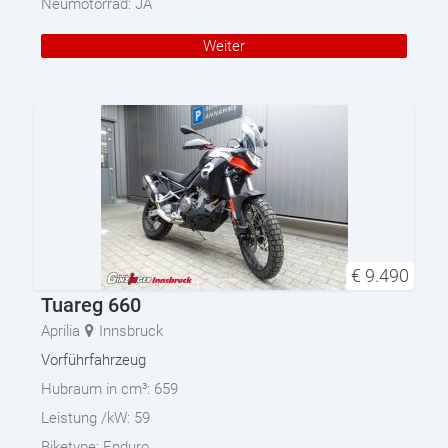
Neumotorrad:
JA
Weiter
€
9.490
Tuareg 660
Aprilia
Innsbruck
Vorführfahrzeug
Hubraum in cm³:
659
Leistung /kW:
59
Biketype:
Enduro