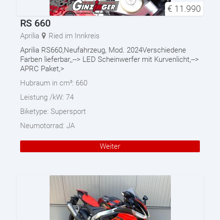
€
11.990
RS 660
Aprilia
Ried im Innkreis
Aprilia RS660,Neufahrzeug, Mod. 2024Verschiedene
Farben lieferbar,,--> LED Scheinwerfer mit Kurvenlicht,-->
APRC Paket,>
Hubraum in cm³:
660
Leistung /kW:
74
Biketype:
Supersport
Neumotorrad:
JA
Weiter