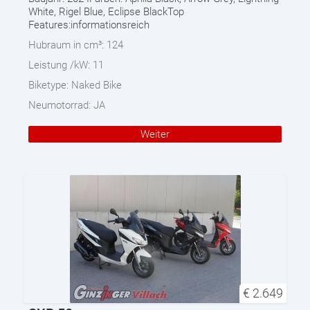
White, Rigel Blue, Eclipse BlackTop
Features:informationsreich
Hubraum in cm³:
124
Leistung /kW:
11
Biketype:
Naked Bike
Neumotorrad:
JA
Weiter
€
2.649