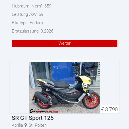
Hubraum in cm³:
659
Leistung /kW:
59
Biketype:
Enduro
Erstzulassung:
3.2026
Weiter
€
3.790
SR GT Sport 125
Aprilia
St. Pölten