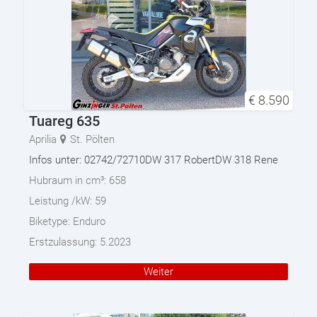
€
8.590
Tuareg 635
Aprilia
St. Pölten
Infos unter: 02742/72710DW 317 RobertDW 318 Rene
Hubraum in cm³:
658
Leistung /kW:
59
Biketype:
Enduro
Erstzulassung:
5.2023
Weiter