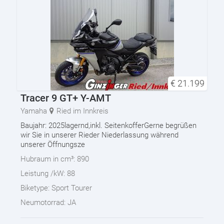
€
21.199
Tracer 9 GT+ Y-AMT
Yamaha
Ried im Innkreis
Baujahr: 2025lagernd,inkl. SeitenkofferGerne begrüßen
wir Sie in unserer Rieder Niederlassung während
unserer Öffnungsze
Hubraum in cm³:
890
Leistung /kW:
88
Biketype:
Sport Tourer
Neumotorrad:
JA