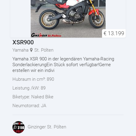
€
13.199
XSR900
Yamaha
St. Pölten
Yamaha XSR 900 in der legendären Yamaha-Racing
SonderlackierungEin Stück sofort verfügbar!Gerne
erstellen wir ein indivi
Hubraum in cm³:
890
Leistung /kW:
89
Biketype:
Naked Bike
Neumotorrad:
JA
Ginzinger St. Pölten