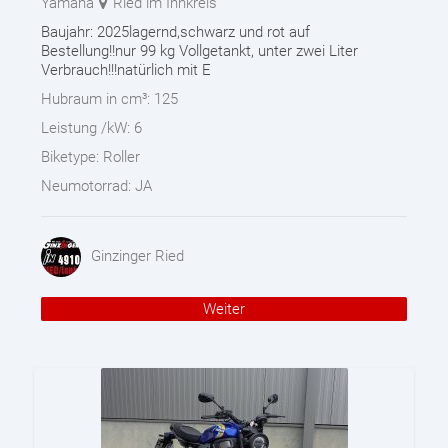
Yamaha
Ried im Innkreis
Baujahr: 2025lagernd,schwarz und rot auf
Bestellung!!nur 99 kg Vollgetankt, unter zwei Liter
Verbrauch!!!natürlich mit E
Hubraum in cm³:
125
Leistung /kW:
6
Biketype:
Roller
Neumotorrad:
JA
Ginzinger Ried
Weiter