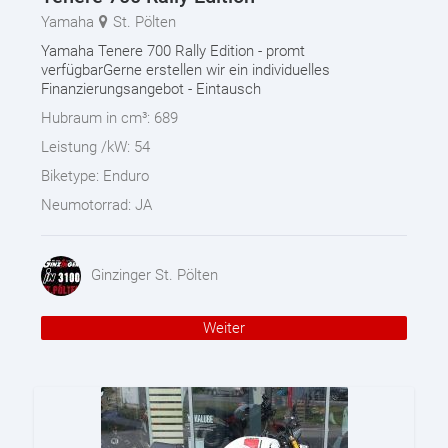
Yamaha
St. Pölten
Yamaha Tenere 700 Rally Edition - promt
verfügbarGerne erstellen wir ein individuelles
Finanzierungsangebot - Eintausch
Hubraum in cm³:
689
Leistung /kW:
54
Biketype:
Enduro
Neumotorrad:
JA
Ginzinger St. Pölten
Weiter