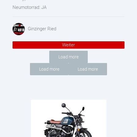
Neumotorrad:
JA
Ginzinger Ried
Weiter
Load more
Load more
Load more