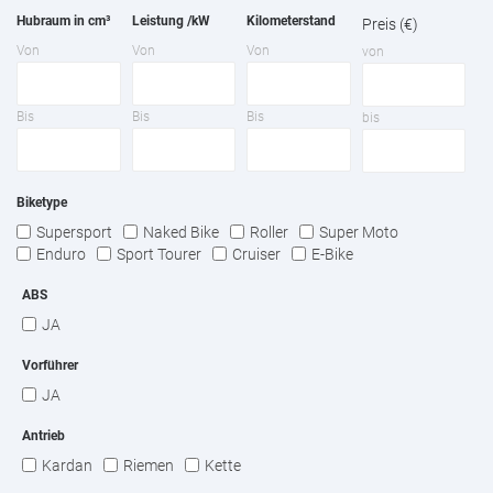
Hubraum in cm³
Leistung /kW
Kilometerstand
Preis (€)
Von
Von
Von
von
Bis
Bis
Bis
bis
Biketype
Supersport
Naked Bike
Roller
Super Moto
Enduro
Sport Tourer
Cruiser
E-Bike
ABS
JA
Vorführer
JA
Antrieb
Kardan
Riemen
Kette