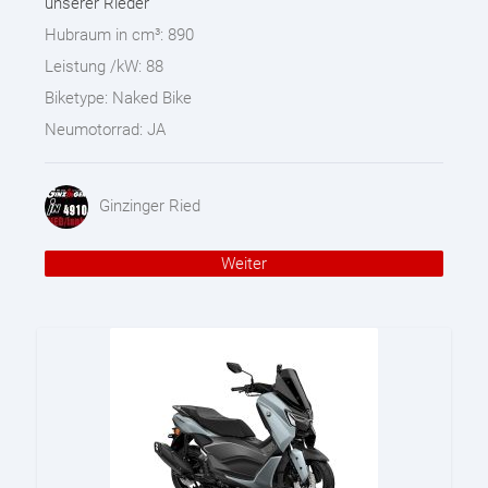
unserer Rieder
Hubraum in cm³:
890
Leistung /kW:
88
Biketype:
Naked Bike
Neumotorrad:
JA
Ginzinger Ried
Weiter