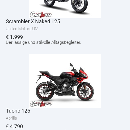
Scrambler X Naked 125
United Motors UM
€
1.999
Der lässige und stilvolle Alltagsbegleiter.
Tuono 125
Aprilia
€
4.790