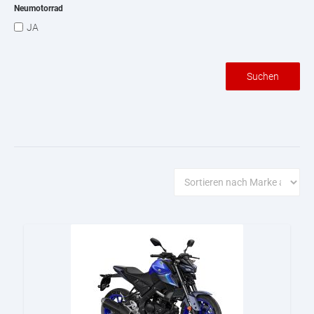
Neumotorrad
JA
Suchen