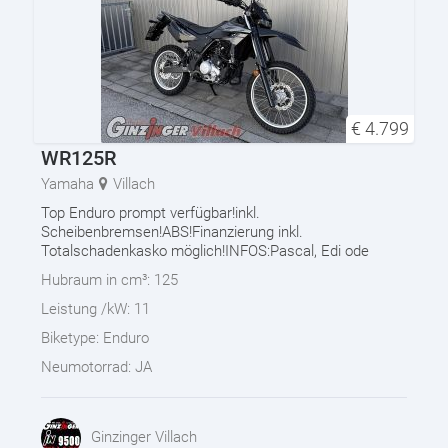
€
4.799
WR125R
Yamaha
Villach
Top Enduro prompt verfügbar!inkl.
Scheibenbremsen!ABS!Finanzierung inkl.
Totalschadenkasko möglich!INFOS:Pascal, Edi ode
Hubraum in cm³:
125
Leistung /kW:
11
Biketype:
Enduro
Neumotorrad:
JA
Ginzinger Villach