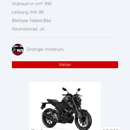
Hubraum in cm³:
890
Leistung /kW:
88
Biketype:
Naked Bike
Neumotorrad:
JA
Ginzinger Innsbruck
Weiter