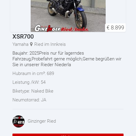
€
8.899
XSR700
Yamaha
Ried im Innkreis
Baujahr: 2025Preis nur für lagerndes
Fahrzeug,Probefahrt gerne möglich,Gerne begrüßen wir
Sie in unserer Rieder Niederla
Hubraum in cm³:
689
Leistung /kW:
54
Biketype:
Naked Bike
Neumotorrad:
JA
Ginzinger Ried