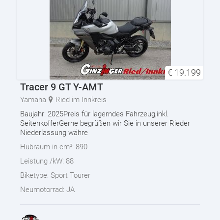
€
19.199
Tracer 9 GT Y-AMT
Yamaha
Ried im Innkreis
Baujahr: 2025Preis für lagerndes Fahrzeug,inkl.
SeitenkofferGerne begrüßen wir Sie in unserer Rieder
Niederlassung währe
Hubraum in cm³:
890
Leistung /kW:
88
Biketype:
Sport Tourer
Neumotorrad:
JA