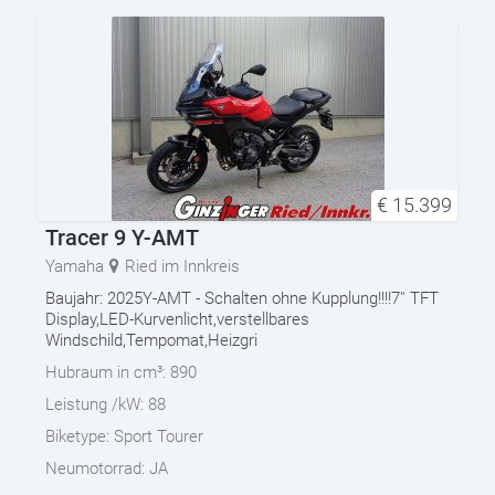
€
15.399
Tracer 9 Y-AMT
Yamaha
Ried im Innkreis
Baujahr: 2025Y-AMT - Schalten ohne Kupplung!!!!7'' TFT
Display,LED-Kurvenlicht,verstellbares
Windschild,Tempomat,Heizgri
Hubraum in cm³:
890
Leistung /kW:
88
Biketype:
Sport Tourer
Neumotorrad:
JA