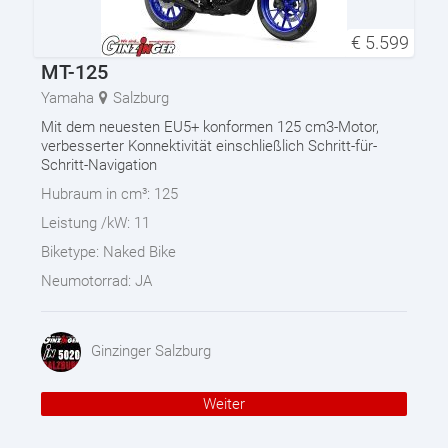
€
5.599
MT-125
Yamaha
Salzburg
Mit dem neuesten EU5+ konformen 125 cm3-Motor,
verbesserter Konnektivität einschließlich Schritt-für-
Schritt-Navigation
Hubraum in cm³:
125
Leistung /kW:
11
Biketype:
Naked Bike
Neumotorrad:
JA
Ginzinger Salzburg
Weiter