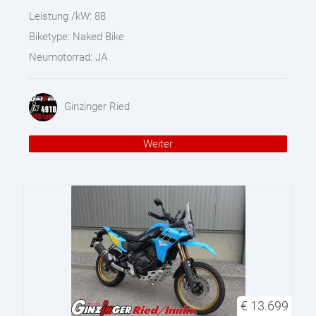
Leistung /kW:
88
Biketype:
Naked Bike
Neumotorrad:
JA
Ginzinger Ried
Weiter
€
13.699