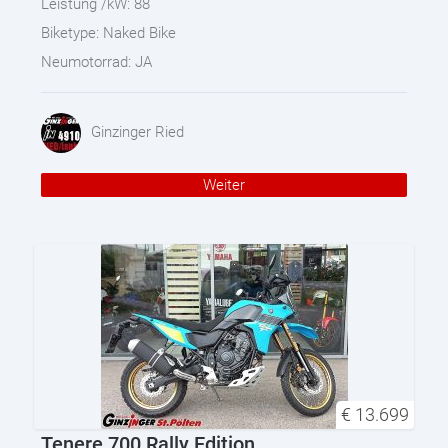
Leistung /kW:
88
Biketype:
Naked Bike
Neumotorrad:
JA
Ginzinger Ried
Weiter
€
13.699
Tenere 700 Rally Edition