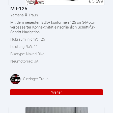
€
5.599
MT-125
Yamaha
Traun
Mit dem neuesten EU5+ konformen 125 cm3-Motor,
verbesserter Konnektivität einschließlich Schritt-für-
Schritt-Navigation
Hubraum in cm³:
125
Leistung /kW:
11
Biketype:
Naked Bike
Neumotorrad:
JA
Ginzinger Traun
Weiter