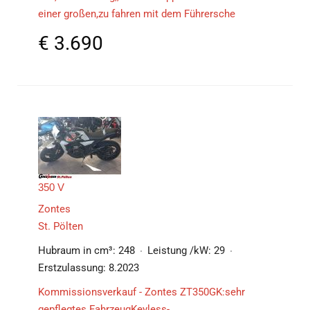
einer großen,zu fahren mit dem Führersche
€
3.690
350 V
Zontes
St. Pölten
Hubraum in cm³:
248
Leistung /kW:
29
Erstzulassung:
8.2023
Kommissionsverkauf - Zontes ZT350GK:sehr
gepflegtes FahrzeugKeyless-