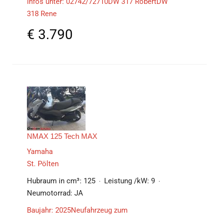
Infos unter: 02742/72710DW 317 RobertDW
318 Rene
€
3.790
NMAX 125 Tech MAX
Yamaha
St. Pölten
Hubraum in cm³:
125
Leistung /kW:
9
Neumotorrad:
JA
Baujahr: 2025Neufahrzeug zum