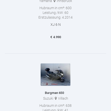
Yamaha
Innsbruck
Hubraum in cm³:
600
Leistung /kW:
60
Erstzulassung:
4.2014
XJ 6 N
€
4.990
Burgman 650
Suzuki
Villach
Hubraum in cm³:
638
Leistung /kW:
41