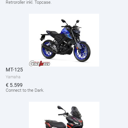
Retroroller inkl. Topcase.
MT-125
Yamaha
€
5.599
Connect to the Dark.