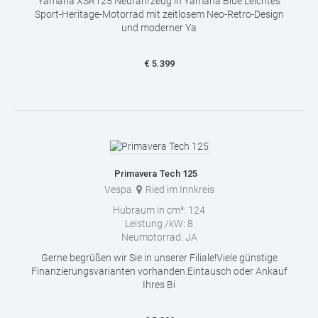
Yamaha XSR125 Neufahrzeug in Yamaha Blue.Leichtes
Sport-Heritage-Motorrad mit zeitlosem Neo-Retro-Design
und moderner Ya
€
5.399
Primavera Tech 125
Vespa
Ried im Innkreis
Hubraum in cm³:
124
Leistung /kW:
8
Neumotorrad:
JA
Gerne begrüßen wir Sie in unserer Filiale!Viele günstige
Finanzierungsvarianten vorhanden.Eintausch oder Ankauf
Ihres Bi