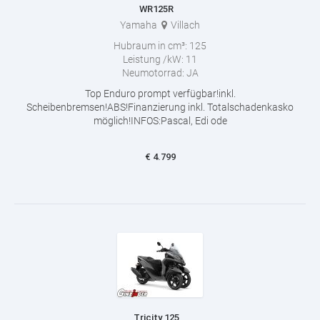
WR125R
Yamaha
Villach
Hubraum in cm³:
125
Leistung /kW:
11
Neumotorrad:
JA
Top Enduro prompt verfügbar!inkl.
Scheibenbremsen!ABS!Finanzierung inkl. Totalschadenkasko
möglich!INFOS:Pascal, Edi ode
€
4.799
Tricity 125