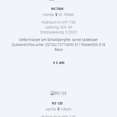
NC700X
Honda
St. Pölten
Hubraum in cm³:
745
Leistung /kW:
43
Erstzulassung:
5.2023
Delle/Kratzer am Schalldämpfer, sonst tadelloser
Zustand!Infos unter: 02742/72710DW 317 RobertDW 318
Rene
€
5.490
RS 125
Aprilia
Villach
Hubraum in cm³:
125