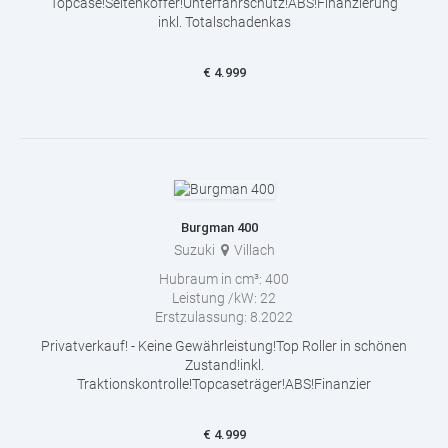
Topcase!Seitenkoffer!Unterfahrschutz!ABS!Finanzierung
inkl. Totalschadenkas
€
4.999
Burgman 400
Suzuki
Villach
Hubraum in cm³:
400
Leistung /kW:
22
Erstzulassung:
8.2022
Privatverkauf! - Keine Gewährleistung!Top Roller in schönen
Zustand!inkl.
Traktionskontrolle!Topcaseträger!ABS!Finanzier
€
4.999