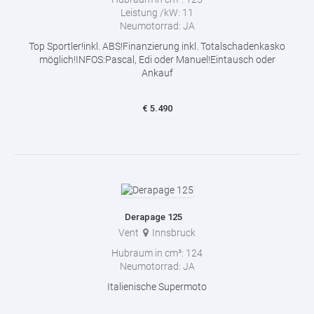
Leistung /kW:
11
Neumotorrad:
JA
Top Sportler!inkl. ABS!Finanzierung inkl. Totalschadenkasko
möglich!INFOS:Pascal, Edi oder Manuel!Eintausch oder
Ankauf
€
5.490
Derapage 125
Vent
Innsbruck
Hubraum in cm³:
124
Neumotorrad:
JA
Italienische Supermoto