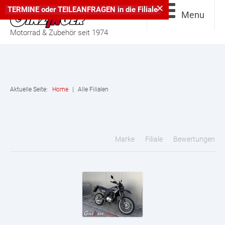
×
TERMINE
oder
TEILEANFRAGEN
in die
Filiale
Menu
Motorrad & Zubehör seit 1974
Aktuelle Seite:
Home
|
Alle Filialen
Marke
Filiale
Bewertungen