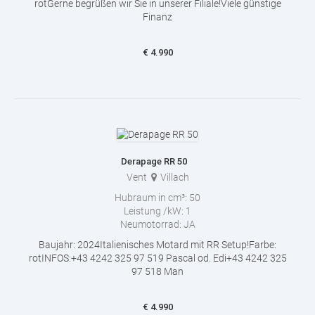
rotGerne begrüßen wir Sie in unserer Filiale!Viele günstige
Finanz
€
4.990
Derapage RR 50
Vent
Villach
Hubraum in cm³:
50
Leistung /kW:
1
Neumotorrad:
JA
Baujahr: 2024Italienisches Motard mit RR Setup!Farbe:
rotINFOS:+43 4242 325 97 519 Pascal od. Edi+43 4242 325
97 518 Man
€
4.990