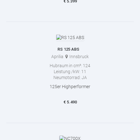
€
5.399
RS 125 ABS
Aprilia
Innsbruck
Hubraum in cm³:
124
Leistung /kW:
11
Neumotorrad:
JA
125er Highperformer
€
5.490